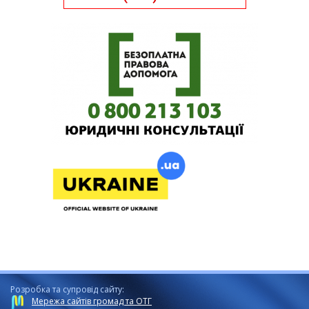
Розробка та супровід сайту:
Мережа сайтів громад та ОТГ