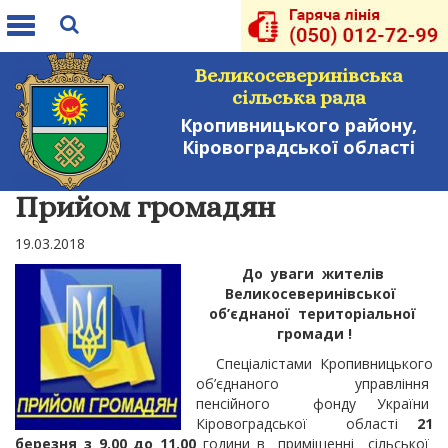
Toggle
navigation
Великосеверинівська
сільська рада
Кропивницького району,
Кіровоградської області
Прийом громадян
19.03.2018
До уваги жителів
Великосеверинівської
об
’
єднаної територіальної
громади !
Спеціалістами Кропивницького
об’єднаного управління
пенсійного фонду України
Кіровоградської області
21
березня з 9.00 до 11.00
години в приміщенні сільської