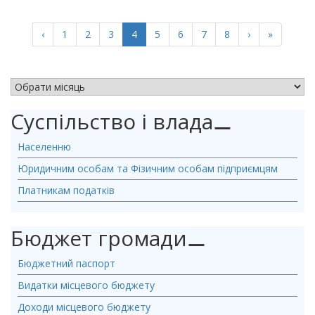
(current)
‹
1
2
3
4
5
6
7
8
›
»
АРХІВ НОВИН
Суспільство і влада
⚊
Населенню
Юридичним особам та Фізичним особам підприємцям
Платникам податків
Бюджет громади
⚊
Бюджетний паспорт
Видатки місцевого бюджету
Доходи місцевого бюджету