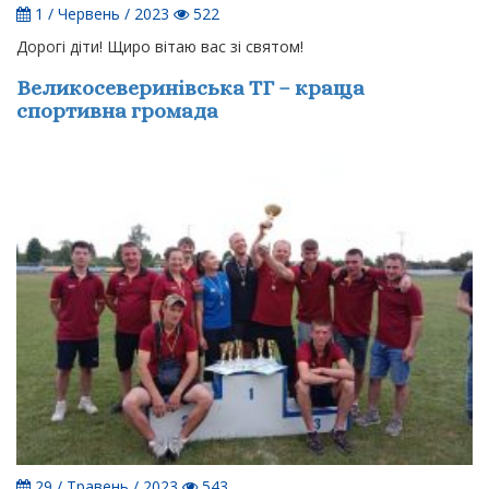
1 / Червень / 2023
522
Дорогі діти! Щиро вітаю вас зі святом!
Великосеверинівська ТГ – краща
спортивна громада
29 / Травень / 2023
543