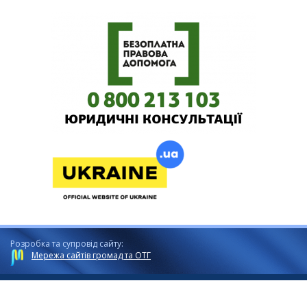
Розробка та супровід сайту:
Мережа сайтів громад та ОТГ