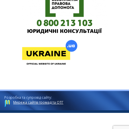
Розробка та супровід сайту:
Мережа сайтів громад та ОТГ