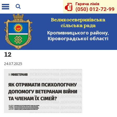
Toggle
navigation
Великосеверинівська
сільська рада
Кропивницького району,
Кіровоградської області
12
24.07.2025