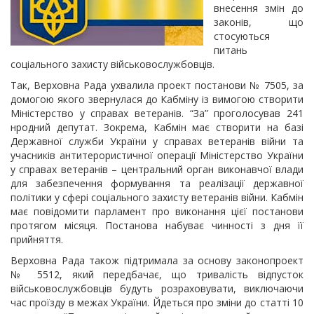
внесення змін до
законів, що
стосуються
питань
соціального захисту військовослужбовців.
Так, Верховна Рада ухвалила проект постанови № 7505, за
домогою якого звернулася до Кабміну із вимогою створити
Міністерство у справах ветеранів. “За” проголосував 241
нродний депутат. Зокрема, Кабмін має створити на базі
Державної служби України у справах ветеранів війни та
учасників антитерористичної операції Міністерство України
у справах ветеранів – центральний орган виконавчої влади
для забезпечення формування та реалізації державної
політики у сфері соціального захисту ветеранів війни. Кабмін
має повідомити парламент про виконання цієї постанови
протягом місяця. Постанова набуває чинності з дня її
прийняття.
Верховна Рада також підтримала за основу законопроект
№ 5512, який передбачає, що тривалість відпусток
військовослужбовців будуть розраховувати, виключаючи
час проїзду в межах України. Йдеться про зміни до статті 10