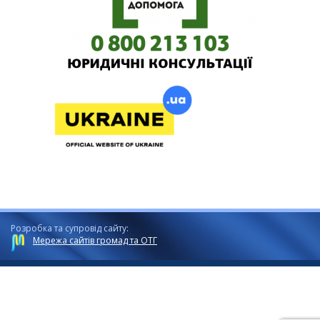
Розробка та супровід сайту:
Мережа сайтів громад та ОТГ