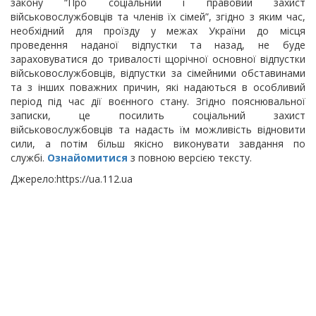
закону “Про соціальний і правовий захист
військовослужбовців та членів їх сімей”, згідно з яким час,
необхідний для проїзду у межах України до місця
проведення наданої відпустки та назад, не буде
зараховуватися до тривалості щорічної основної відпустки
військовослужбовців, відпустки за сімейними обставинами
та з інших поважних причин, які надаються в особливий
період під час дії воєнного стану. Згідно пояснювальної
записки, це посилить соціальний захист
військовослужбовців та надасть їм можливість відновити
сили, а потім більш якісно виконувати завдання по
службі.
Ознайомитися
з повною версією тексту.
Джерело:https://ua.112.ua