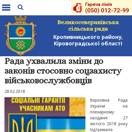
Toggle
navigation
Великосеверинівська
сільська рада
Кропивницького району,
Кіровоградської області
Рада ухвалила зміни до
законів стосовно соцзахисту
військовослужбовців
28.02.2018
Верховна Рада
України на
пленарному
засіданні 27
лютого 2018 року
підтримала