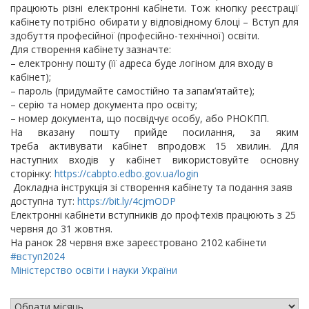
працюють різні електронні кабінети. Тож кнопку реєстрації
кабінету потрібно обирати у відповідному блоці – Вступ для
здобуття професійної (професійно-технічної) освіти.
Для створення кабінету зазначте:
– електронну пошту (її адреса буде логіном для входу в
кабінет);
– пароль (придумайте самостійно та запам’ятайте);
– серію та номер документа про освіту;
– номер документа, що посвідчує особу, або РНОКПП.
На вказану пошту прийде посилання, за яким
треба активувати кабінет впродовж 15 хвилин. Для
наступних входів у кабінет використовуйте основну
сторінку:
https://cabpto.edbo.gov.ua/login
Докладна інструкція зі створення кабінету та подання заяв
доступна тут:
https://bit.ly/4cjmODP
Електронні кабінети вступників до профтехів працюють з 25
червня до 31 жовтня.
На ранок 28 червня вже зареєстровано 2102 кабінети
#вступ2024
Міністерство освіти і науки України
АРХІВ НОВИН