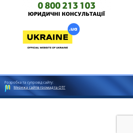
Розробка та супровід сайту:
Мережа сайтів громад та ОТГ