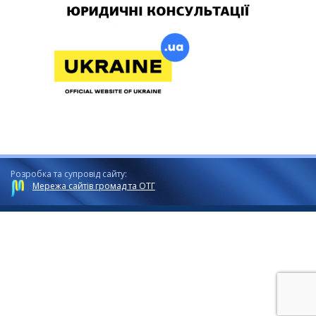
Розробка та супровід сайту:
Мережа сайтів громад та ОТГ