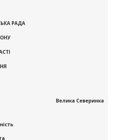
СЬКА РАДА
ЙОНУ
АСТІ
ННЯ
Велика Северинка
ність
та