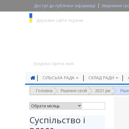
Доступ до публічної інформації
Звернення гр
gov.ua
Державні сайти України
1545
Урядова гаряча лінія
СІЛЬСЬКА РАДА
СКЛАД РАДИ
Головна
Рішення сесій
2021 рік
Ріше
АРХІВ НОВИН
Суспільство і