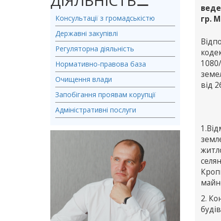
ДІЯЛЬНІСТЬ
⚊
веде
Консультації з громадськістю
гр. 
Державні закупівлі
Відп
Регуляторна діяльність
коде
1080
Нормативно-правова база
земе
Очищення влади
від 2
Запобігання проявам корупції
Адміністративні послуги
1.Ві
земл
житло
селян
Кропи
майно
2. Ко
будів