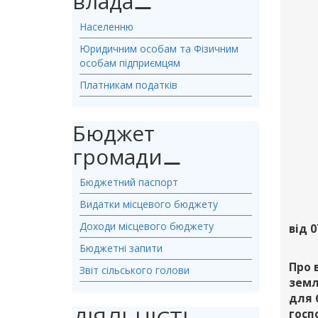
влада
⚊
Населенню
Юридичним особам та Фізичним
особам підприємцям
Платникам податків
Бюджет
громади
⚊
Бюджетний паспорт
Видатки місцевого бюджету
Доходи місцевого бюджету
від 0
Бюджетні запити
Про 
Звіт сільського голови
земл
для 
госп