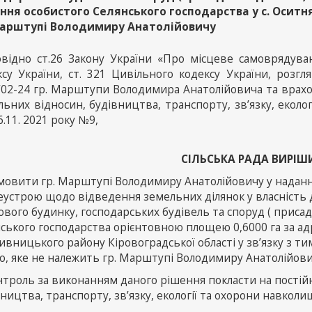
ння особистого Селянського господарства у с. Осит
Марштупі Володимиру Анатолійовичу
овідно ст.26 Закону України «Про місцеве самоврядуванн
ксу України, ст. 321 Цивільного кодексу України, розг
/02-24 гр. Марштупи Володимира Анатолійовича та врахов
льних відносин, будівництва, транспорту, зв’язку, екол
6.11. 2021 року №9,
СІЛЬСЬКА РАДА ВИРІШ
дмовити гр. Марштупі Володимиру Анатолійовичу у наданн
еустрою щодо відведення земельних ділянок у власність 
вого будинку, господарських будівель та споруд ( присад
ського господарства орієнтовною площею 0,6000 га за адр
вницького району Кіровоградської області у зв’язку з т
, яке не належить гр. Марштупі Володимиру Анатолійович
нтроль за виконанням даного рішення покласти на постій
ництва, транспорту, зв’язку, екології та охорони навкол