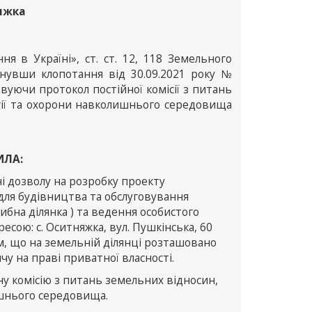
няжка
я в Україні», ст. ст. 12, 118 Земельного
лянувши клопотання від 30.09.2021 року №
уючи протокол постійної комісії з питань
огії та охорони навколишнього середовища
ИЛА:
і дозволу на розробку проекту
для будівництва та обслуговування
ибна ділянка ) та ведення особистого
есою: с. Оситняжка, вул. Пушкінська, 60
им, що на земельній ділянці розташовано
у на праві приватної власності.
ну комісію з питань земельних відносин,
ишнього середовища.