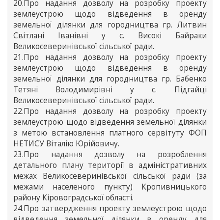
20.Про надання дозволу на розробку проекту
землеустрою щодо відведення в оренду
земельної ділянки для городництва гр. Литвин
Світлані Іванівні у с. Високі Байраки
Великосеверинівської сільської ради.
21.Про надання дозволу на розробку проекту
землеустрою щодо відведення в оренду
земельної ділянки для городництва гр. Бабенко
Тетяні Володимирівні у с. Підгайці
Великосеверинівської сільської ради.
22.Про надання дозволу на розробку проекту
землеустрою щодо відведення земельної ділянки
з метою встановлення платного сервітуту ФОП
НЕТИСУ Віталію Юрійовичу.
23.Про надання дозволу на розроблення
детального плану території в адміністративних
межах Великосеверинівської сільської ради (за
межами населеного пункту) Кропивницького
району Кіровоградської області.
24.Про затвердження проекту землеустрою щодо
відведення земельної ділянки в оренду для