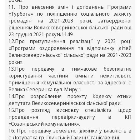
роки».
11. Про внесення змін і доповнень Програми
«Турбота» по поліпшенню соціального захисту
громадян на 2021-2023 роки, затвердженої
рішенням Великосеверинівської сільської ради від
23 грудня 2021 року№1149.
12.Про призупинення реалізації у 2023 році
«Програми оздоровлення та відпочинку дітей
Великосеверинівської сільської ради на 2021-2023
роки».
13.Про передачу в тимчасове безоплатне
користування частини кімнати нежитлового
приміщення комунальної власності за адресою: с.
Велика Северинка вул. Миру,1.
14.Про розроблення проекту Кодексу етики
депутата Великосеверинівської сільської ради.
15.Про розгляд висновку спеціаліста щодо
проведення перевірки-аудиту в КП
«Созонівський комунальник».
16. Про передачу земельної ділянки у власність в
с. Лозуватка гр. Глинській Галині Станіславівні.