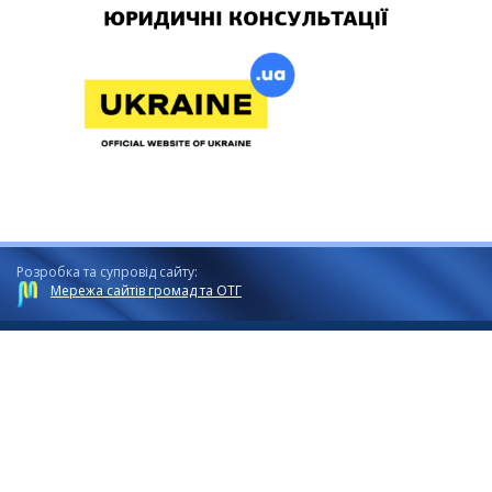
Розробка та супровід сайту:
Мережа сайтів громад та ОТГ