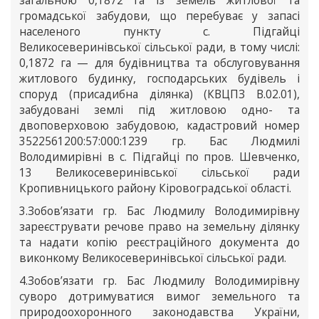
загальною 0,1872 га із земель житлової та
громадської забудови, що перебуває у запасі
населеного пункту с. Підгайці
Великосеверинівської сільської ради, в тому числі:
0,1872 га — для будівництва та обслуговування
житлового будинку, господарських будівель і
споруд (присадибна ділянка) (КВЦПЗ В.02.01),
забудовані землі під житловою одно- та
двоповерховою забудовою, кадастровий номер
3522561200:57:000:1239 гр. Бас Людмилі
Володимирівні в с. Підгайці по пров. Шевченко,
13 Великосеверинівської сільської ради
Кропивницького району Кіровоградської області.
3.Зобов’язати гр. Бас Людмилу Володимирівну
зареєструвати речове право на земельну ділянку
та надати копію реєстраційного документа до
виконкому Великосеверинівської сільської ради.
4.Зобов’язати гр. Бас Людмилу Володимирівну
суворо дотримуватися вимог земельного та
природоохоронного законодавства України,