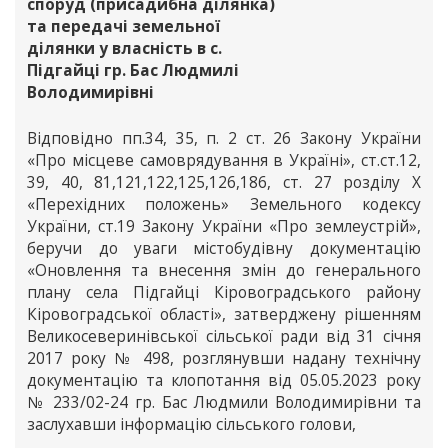
споруд (присадибна ділянка)
та передачі земельної
ділянки у власність в с.
Підгайці гр. Бас Людмилі
Володимирівні
Відповідно пп.34, 35, п. 2 ст. 26 Закону України
«Про місцеве самоврядування в Україні», ст.ст.12,
39, 40, 81,121,122,125,126,186, ст. 27 розділу Х
«Перехідних положень» Земельного кодексу
України, ст.19 Закону України «Про землеустрій»,
беручи до уваги містобудівну документацію
«Оновлення та внесення змін до генерального
плану села Підгайці Кіровоградського району
Кіровоградської області», затверджену рішенням
Великосеверинівської сільської ради від 31 січня
2017 року № 498, розглянувши надану технічну
документацію та клопотання від 05.05.2023 року
№ 233/02-24 гр. Бас Людмили Володимирівни та
заслухавши інформацію сільського голови,