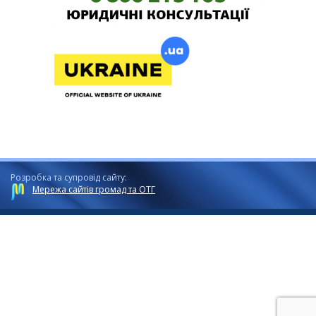
Розробка та супровід сайту:
Мережа сайтів громад та ОТГ