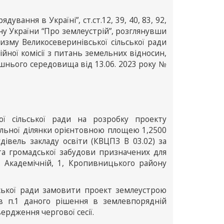
ування в Україні”, ст.ст.12, 39, 40, 83, 92,
кону України “Про землеустрій”, розглянувши
ризму Великосеверинівської сільської ради
йної комісії з питань земельних відносин,
ишнього середовища від 13.06. 2023 року №
ої сільської ради на розробку проекту
льної ділянки орієнтовною площею 1,2500
дівель закладу освіти (КВЦПЗ В 03.02) за
та громадської забудови призначених для
. Академічній, 1, Кропивницького району
ьської ради замовити проект землеустрою
 в п.1 даного рішення в землевпорядній
вердження чергової сесії.