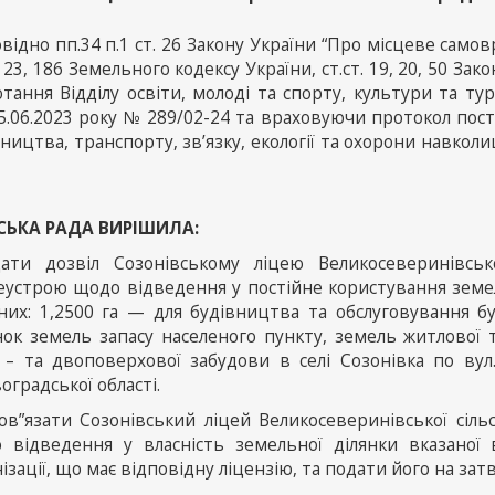
відно пп.34 п.1 ст. 26 Закону України “Про місцеве самовряд
123, 186 Земельного кодексу України, ст.ст. 19, 20, 50 За
тання Відділу освіти, молоді та спорту, культури та ту
5.06.2023 року № 289/02-24 та враховуючи протокол пості
ництва, транспорту, зв’язку, екології та охорони навкол
СЬКА РАДА ВИРІШИЛА:
дати дозвіл Созонівському ліцею Великосеверинівськ
еустрою щодо відведення у постійне користування земе
 них: 1,2500 га — для будівництва та обслуговування бу
нок земель запасу населеного пункту, земель житлової 
 – та двоповерхової забудови в селі Созонівка по вул
оградської області.
бов”язати Созонівський ліцей Великосеверинівської сіл
 відведення у власність земельної ділянки вказаної
ізації, що має відповідну ліцензію, та подати його на зат