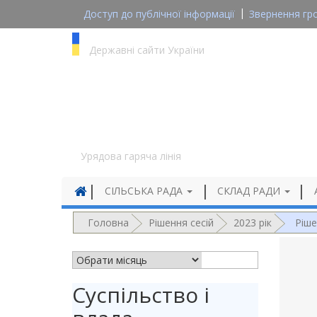
Доступ до публічної інформації
Звернення гр
gov.ua
Державні сайти України
1545
Урядова гаряча лінія
СІЛЬСЬКА РАДА
СКЛАД РАДИ
Головна
Рішення сесій
2023 рік
Ріше
АРХІВ НОВИН
Суспільство і