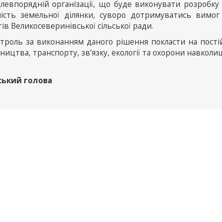
млевпорядній організації, що буде виконувати розробк
ність земельної ділянки, суворо дотримуватись вимог
ів Великосеверинівської сільської ради.
нтроль за виконанням даного рішення покласти на пості
ництва, транспорту, зв’язку, екології та охорони навкол
ський голова