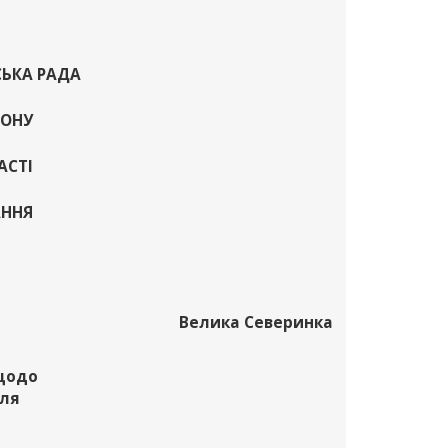
СЬКА РАДА
ЙОНУ
АСТІ
КАННЯ
Велика Северинка
 щодо
для