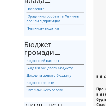
влада
⚊
Населенню
Юридичним особам та Фізичним
особам підприємцям
Платникам податків
Бюджет
громади
⚊
Бюджетний паспорт
Видатки місцевого бюджету
Доходи місцевого бюджету
від 2
Бюджетні запити
Про 
Звіт сільського голови
відв
буді
Созо