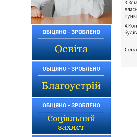
3.Зе
влас
пункт
4.Ко
будів
Сіль