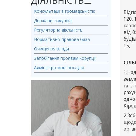
ДІЯЛЬНІСТЬ
⚊
Консультації з громадськістю
Відпо
120, 
Державні закупівлі
клопо
Регуляторна діяльність
від 0
будів
Нормативно-правова база
15,
Очищення влади
Запобігання проявам корупції
СІЛЬ
Адміністративні послуги
1.На
земл
га з
раху
одно
Кіров
2.Зо
щодо
орган