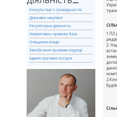
ДІЯЛЬНІСТЬ
⚊
Укра
Консультації з громадськістю
транс
Державні закупівлі
СІЛЬ
Регуляторна діяльність
1.П2 
Нормативно-правова база
редак
Очищення влади
2. На
Запобігання проявам корупції
встан
земел
Адміністративні послуги
догов
дано
коміт
2.Ко
будів
Сіль