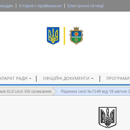
омадян
Інтернет-приймальня
Електронні петиції
Великосеверинівська сільська рада
Кропивницького району, Кіровоградської області
Офіційний сайт
АПАРАТ РАДИ
ОФІЦІЙНІ ДОКУМЕНТИ
ПРОГРАМИ
ня XLII сесії VIII скликання
Рішення сесії №1549 від 18 квітня 