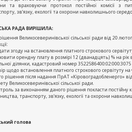
їни та враховуючи протокол постійної комісії з пи
порту, зв’язку, екології та охорони навколишнього серед
СЬКА РАДА ВИРІШИЛА:
рішення Великосеверинівської сільської ради від 20 люто
ції:
дати згоду на встановлення платного строкового сервітуту
овити орендну плату в розмірі 12 (дванадцять) % на рік
ьної ділянки, кадастровий номер 3522586400:02:000:3075 
ір щодо встановлення платного строкового сервітуту на ч
го рішення після надання ПрАТ «Кіровоградобленерго» ві
ету Великосеверинівської сільської ради.
нтроль за виконанням даного рішення покласти постійну к
ництва, транспорту, зв’язку, екології та охорони навкол
ський голова