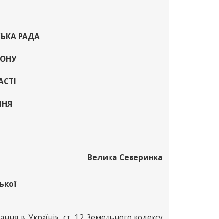
СЬКА РАДА
ЙОНУ
АСТІ
АННЯ
Велика Северинка
ької
ння в Україні», ст. 12 Земельного кодексу