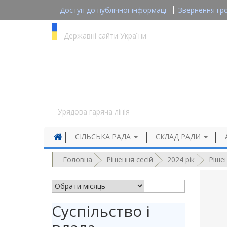
Доступ до публічної інформації
Звернення гр
gov.ua
Державні сайти України
1545
Урядова гаряча лінія
СІЛЬСЬКА РАДА
СКЛАД РАДИ
Головна
Рішення сесій
2024 рік
Рішен
АРХІВ НОВИН
Суспільство і