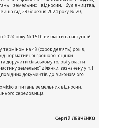
тань земельних відносин, будівництва,
овища від 29 березня 2024 року № 20,
го 2024 року № 1510 викласти в наступній
 терміном на 49 (сорок дев’ять) років,
 від нормативної грошової оцінки
та доручити сільському голові укласти
астину земельної ділянки, зазначену у п.1
дповідних документів до виконавчого
омісію з питань земельних відносин,
ишнього середовища.
Сергій ЛЕВЧЕНКО