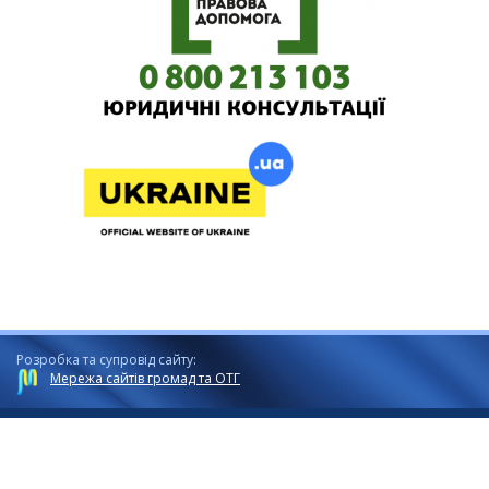
Розробка та супровід сайту:
Мережа сайтів громад та ОТГ