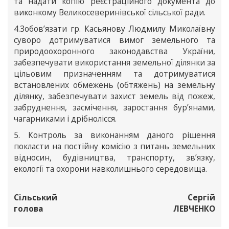
та надати копію реєстраційного документа до
виконкому Великосеверинівської сільської ради.
4.Зобов’язати гр. Касьянову Людмилу Миколаївну
суворо дотримуватися вимог земельного та
природоохоронного законодавства України,
забезпечувати використання земельної ділянки за
цільовим призначенням та дотримуватися
встановлених обмежень (обтяжень) на земельну
ділянку, забезпечувати захист земель від пожеж,
забруднення, засмічення, заростання бур’янами,
чагарниками і дрібнолісся.
5. Контроль за виконанням даного рішення
покласти на постійну комісію з питань земельних
відносин, будівництва, транспорту, зв’язку,
екології та охорони навколишнього середовища.
Сільський
Сергій
голова
ЛЕВЧЕНКО