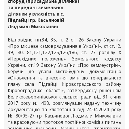
споруд (присадибна ділянка)
та передачі земельної
ділянки у власність в с.
Підгайці гр. Касьяновій
Людмилі Миколаївні
Відповідно пп.34, 35, п. 2 ст. 26 Закону України
«Про місцеве самоврядування в Україні», ст.ст.12,
39, 40, 81,121,122,125,126,186, ст. 27 розділу Х
«Перехідних положень» Земельного кодексу
України, ст.19 Закону України «Про землеустрій»,
беручи до уваги містобудівну документацію
«Оновлення та внесення змін до генерального
плану села Підгайці Кіровоградського району
Кіровоградської області», затверджену рішенням
Великосеверинівської сільської ради від 31 січня
2017 року № 498, розглянувши надану технічну
документацію та клопотання від 24.04.2024 року
№ 80/05-27 гр. Касьянової Людмили Миколаївни
та враховуючи протокол постійної комісії з питань
земельних відносин, будівництва, транспорту,