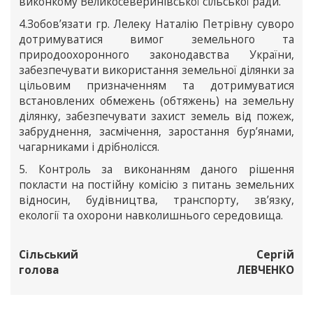
виконкому Великосеверинівської сільської ради.
4.Зобов’язати гр. Лелеку Наталію Петрівну суворо
дотримуватися вимог земельного та
природоохоронного законодавства України,
забезпечувати використання земельної ділянки за
цільовим призначенням та дотримуватися
встановлених обмежень (обтяжень) на земельну
ділянку, забезпечувати захист земель від пожеж,
забруднення, засмічення, заростання бур’янами,
чагарниками і дрібнолісся.
5. Контроль за виконанням даного рішення
покласти на постійну комісію з питань земельних
відносин, будівництва, транспорту, зв’язку,
екології та охорони навколишнього середовища.
Сільський
Сергій
голова
ЛЕВЧЕНКО