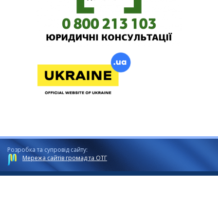
Розробка та супровід сайту:
Мережа сайтів громад та ОТГ