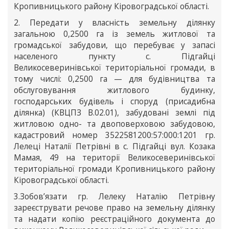
Кропивницького району Кіровоградської області.
2. Передати у власність земельну ділянку
загальною 0,2500 га із земель житлової та
громадської забудови, що перебуває у запасі
населеного пункту с. Підгайці
Великосеверинівської територіальної громади, в
тому числі: 0,2500 га — для будівництва та
обслуговування житлового будинку,
господарських будівель і споруд (присадибна
ділянка) (КВЦПЗ В.02.01), забудовані землі під
житловою одно- та двоповерховою забудовою,
кадастровий номер 3522581200:57:000:1201 гр.
Лелеці Наталії Петрівні в с. Підгайці вул. Козака
Мамая, 49 на території Великосеверинівської
територіальної громади Кропивницького району
Кіровоградської області.
3.Зобов’язати гр. Лелеку Наталію Петрівну
зареєструвати речове право на земельну ділянку
та надати копію реєстраційного документа до