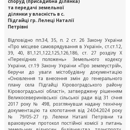
споруд (присадибна ділянка)
та передачі земельної
ділянки у власність в с.
Підгайці гр. Лелеці Наталії
Петрівні
Відповідно пп.34, 35, п. 2 ст. 26 Закону України
«Про місцеве самоврядування в Україні», ст.ст.12,
39, 40, 81,121,122,125,126,186, ст. 27 розділу Х
«Перехідних положень» Земельного кодексу
України, ст.19 Закону України «Про землеустрій»,
беручи до уваги містобудівну документацію
«Оновлення та внесення змін до генерального
плану села Підгайці Кіровоградського району
Кіровоградської області», затверджену рішенням
Великосеверинівської сільської ради від 31 січня
2017 року № 498, розглянувши надану технічну
документацію та клопотання від 24.04.2024 року
№ 79/05-27 гр. Лелеки Наталії Петрівни та
враховуючи протокол постійної комісії з питань
земельних відносин, будівництва, транспорту,