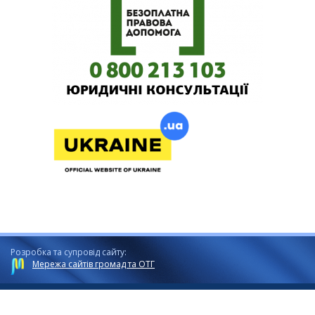
Розробка та супровід сайту:
Мережа сайтів громад та ОТГ