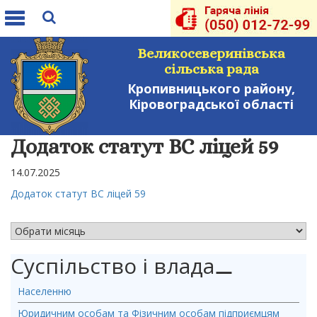
Toggle
navigation
Великосеверинівська
сільська рада
Кропивницького району,
Кіровоградської області
Додаток статут ВС ліцей 59
14.07.2025
Додаток статут ВС ліцей 59
АРХІВ НОВИН
Суспільство і влада
⚊
Населенню
Юридичним особам та Фізичним особам підприємцям