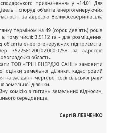
осподарського призначення» у «14.01 Для
дівель і споруд об’єктів енергогенеруючих
власності, за адресою Великосеверинівська
нку терміном на 49 (сорок дев’ять) років
в тому числі: 3,5112 га – для розміщення,
уд об’єктів енергогенеруючих підприємств,
мер 3522581200:02:000:0258 за адресою
овоградська область.
’язати ТОВ «ГРІН ЕНЕРДЖІ САНН» замовити
ї оцінки земельної ділянки, кадастровий
на засіданні чергової сесії сільської ради
ня земельної ділянки.
йну комісію з питань земельних відносин,
ишнього середовища.
Сергій ЛЕВЧЕНКО