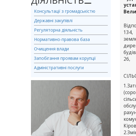
ДІЯЛЬНІСТЬ
⚊
уста
Консультації з громадськістю
Вели
Державні закупівлі
Відпо
Регуляторна діяльність
134,
земле
Нормативно-правова база
дире
Очищення влади
будів
Запобігання проявам корупції
26,
Адміністративні послуги
СІЛЬ
1.За
(сор
сіль
обсл
раху
кому
Кіров
2.Зм