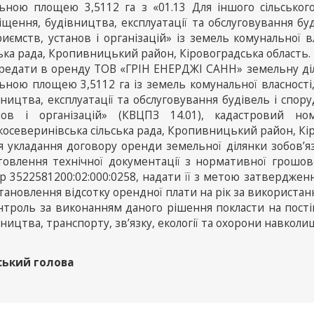
льною площею 3,5112 га з «01.13 Для іншого сільськог
іщення, будівництва, експлуатації та обслуговування бу
риємств, установ і організацій» із земель комунальної 
ька рада, Кропивницький район, Кіровоградська область.
ередати в оренду ТОВ «ГРІН ЕНЕРДЖІ САНН» земельну діля
ьною площею 3,5112 га із земель комунальної власності, 
ництва, експлуатації та обслуговування будівель і спор
нов і організацій» (КВЦПЗ 14.01), кадастровий но
косеверинівська сільська рада, Кропивницький район, Кір
ля укладання договору оренди земельної ділянки зобов
товлення технічної документації з нормативної грошово
 3522581200:02:000:0258, надати її з метою затвердження 
тановлення відсотку орендної плати на рік за використан
онтроль за виконанням даного рішення покласти на пості
ництва, транспорту, зв’язку, екології та охорони навкол
ський голова