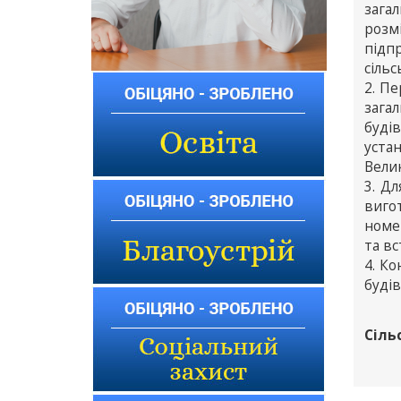
зага
розм
підп
сільс
2. П
загал
будів
уста
Вели
3. Д
виго
номер
та вс
4. К
будів
Сіль