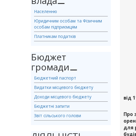
влада
⚊
Населенню
Юридичним особам та Фізичним
особам підприємцям
Платникам податків
Бюджет
громади
⚊
Бюджетний паспорт
Видатки місцевого бюджету
Доходи місцевого бюджету
від 1
Бюджетні запити
Про 
Звіт сільського голови
орен
для 
буді