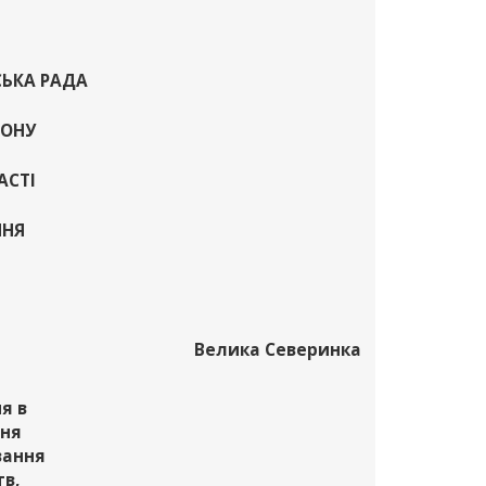
СЬКА РАДА
ЙОНУ
АСТІ
ННЯ
Велика Северинка
я в
ння
вання
тв,