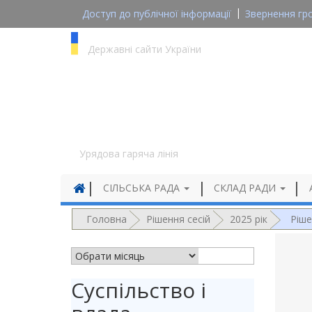
Доступ до публічної інформації
Звернення гр
gov.ua
Державні сайти України
1545
Урядова гаряча лінія
СІЛЬСЬКА РАДА
СКЛАД РАДИ
Головна
Рішення сесій
2025 рік
Ріше
АРХІВ НОВИН
Суспільство і