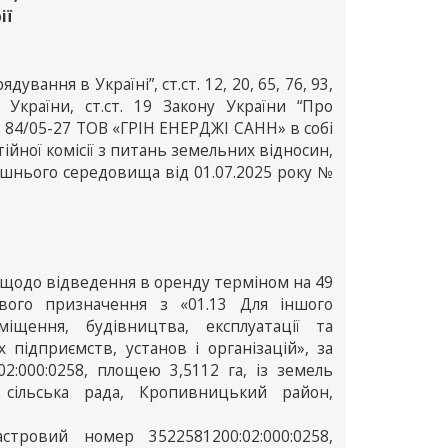
ії
ування в Україні”, ст.ст. 12, 20, 65, 76, 93,
України, ст.ст. 19 Закону України “Про
№ 84/05-27 ТОВ «ГРІН ЕНЕРДЖІ САНН» в собі
йної комісії з питань земельних відносин,
лишнього середовища від 01.07.2025 року №
щодо відведення в оренду терміном на 49
ового призначення з «01.13 Для іншого
міщення, будівництва, експлуатації та
 підприємств, установ і організацій», за
2:000:0258, площею 3,5112 га, із земель
а сільська рада, Кропивницький район,
стровий номер 3522581200:02:000:0258,