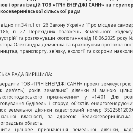
нов і організацій ТОВ «ГРІН ЕНЕРДЖІ САНН» на територ
косеверинівської сільської ради
відно пп.34 п.1 ст. 26 Закону України “Про місцеве самовряд
 186, п. 27 Перехідних положень Земельного кодексу 
устрій” та розглянувши клопотання від 18.06.2025 року 
ктора Олександра Демченка та враховуючи протокол пості
ництва, транспорту, зв’язку, екології та охорони навко
СЬКА РАДА ВИРІШИЛА:
твердити ТОВ «ГРІН ЕНЕРДЖІ САНН» проект землеустрою 
ок дев’ять) років земельної ділянки зі зміною ціль
ськогосподарського призначення» у «14.01 Для роз
уговування будівель і споруд об’єктів енергогенеруючих
нок земельної ділянки кадастровий номер 3522581200:0
нальної власності, за адресою Великосеверинівськ
оградська область.
інити цільове призначення земельної ділянки, када