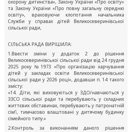
охорону дитинства», Закону України «Про освіту»
та Закону України «Про повну загальну середню
освіту», враховуючи клопотання начальника
Служби у справах дітей Великосеверинівської
сільської ради,
СІЛЬСЬКА РАДА ВИРІШИЛА:
1.Ввести зміни у додаток 2 до рішення
Великосеверинівської сільської ради від 24 грудня
2025 року №1973 «Про організацію харчування
дітей у закладах освіти Великосеверинівської
сільської ради у 2026 році», додавши п. 14 такого
змісту:
«14. Діти, які виховуються у ЗДО/навчаються у
ЗЗСО сільської ради та перебувають у складних
життєвих обставинах, перебувають у патронатній
сім’ї, тимчасово влаштовані у дитячому будинку
сімейного типу.»
2.Контроль за виконанням даного рішення