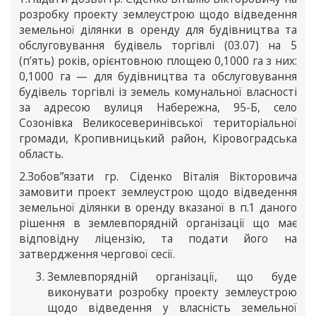
розробку проекту землеустрою щодо відведення
земельної ділянки в оренду для будівництва та
обслуговування будівель торгівлі (03.07) на 5
(п’ять) років, орієнтовною площею 0,1000 га з них:
0,1000 га — для будівництва та обслуговування
будівель торгівлі із земель комунальної власності
за адресою вулиця Набережна, 95-Б, село
Созонівка Великосеверинівської територіальної
громади, Кропивницький район, Кіровоградська
область.
2.Зобов”язати гр. Сіденко Віталія Вікторовича
замовити проект землеустрою щодо відведення
земельної ділянки в оренду вказаної в п.1 даного
рішення в землевпорядній організації що має
відповідну ліцензію, та подати його на
затвердження чергової сесії.
Землевпорядній організації, що буде
виконувати розробку проекту землеустрою
щодо відведення у власність земельної