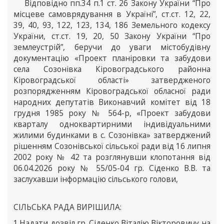
Відповідно пп.34 п.1 ст. 26 Закону України “Про
місцеве самоврядування в Україні”, ст.ст. 12, 22,
39, 40, 93, 122, 123, 134, 186 Земельного кодексу
України, ст.ст. 19, 20, 50 Закону України “Про
землеустрій”, беручи до уваги містобудівну
документацію «Проект планіровки та забудови
села Созонівка Кіровоградського районна
Кіровоградської області» затвердженого
розпорядженням Кіровоградської обласної ради
народних депутатів Виконавчий комітет від 18
грудня 1985 року № 564-р, «Проект забудови
кварталу одноквартирними індивідуальними
жилими будинками в с. Созонівка» затверджений
рішенням Созонівської сільської ради від 16 липня
2002 року № 42 та розглянувши клопотання від
06.04.2026 року № 55/05-04 гр. Сіденко В.В. та
заслухавши інформацію сільського голови,
СІЛЬСЬКА РАДА ВИРІШИЛА:
1.Надати дозвіл гр. Сіденко Віталію Вікторовичу на