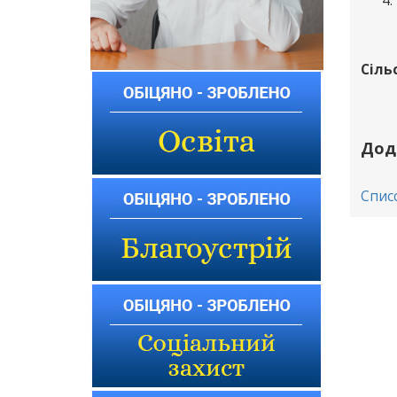
Сіль
Дод
Списо