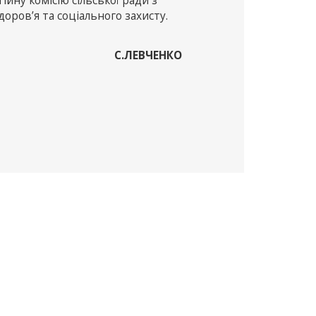
йну комісію сільської ради з
оров’я та соціального захисту.
С.ЛЕВЧЕНКО