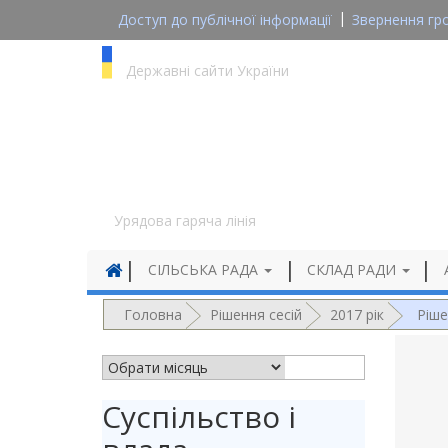
Доступ до публічної інформації
Звернення гр
gov.ua
Державні сайти України
1545
Урядова гаряча лінія
СІЛЬСЬКА РАДА
СКЛАД РАДИ
Головна
Рішення сесій
2017 рік
Ріше
АРХІВ НОВИН
Суспільство і