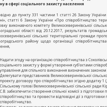
ну в сфері соціального захисту населення
овідно до пункту 331 частини 1 статті 26 Закону Україн
їні», статті 6 Закону України «Про співробітництво тер
овку виконавчого комітету Великосеверинівської сільськ
воградської області від 20.12.2017, результатів громад
осеверинівської сільської територіальної громади пропоз
воградського району щодо організації співробітництва
лення,
Надати згоду на організацію співробітництва з Соколівсь
соціального захисту у формі утворення суб’єктами співро
управління для спільного виконання визначених законом
Делегувати представників Великосеверинівської сільської
проекту договору про співробітництво згідно додатку 1 (
Сільському голові Великосеверинівської сільської ради 
С.В. забезпечити створення спільної комісії з підготовки
співробітництво та провести відповідні дії з підготовки
співробітництво.