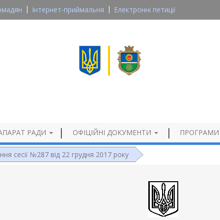
омадян
Інтернет-приймальня
Електронні петиції
Великосеверинівська сільська рада
Кропивницького району, Кіровоградської області
Офіційний сайт
АПАРАТ РАДИ
ОФІЦІЙНІ ДОКУМЕНТИ
ПРОГРАМИ
ння сесії №287 від 22 грудня 2017 року