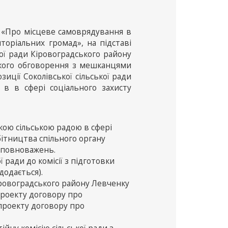
и «Про місцеве самоврядування в
иторіальних громад», на підставі
ої ради Кіровоградського району
ського обговорення з мешканцями
иції Соколівської сільської ради
 в в сфері соціального захисту
кою сільською радою в сфері
бітництва спільного органу
 повноважень.
 ради до комісії з підготовки
додається).
Кіровоградського району Левченку
 проекту договору про
 проекту договору про