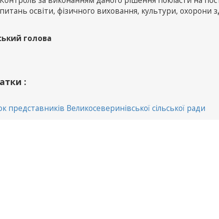
Контроль за виконанням даного рішення покласти на пості
питань освіти, фізичного виховання, культури, охорони зд
ський голова
атки :
к представників Великосеверинівської сільської ради