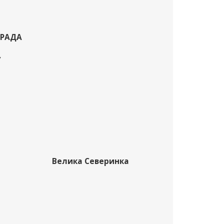
 РАДА
У
Велика Северинка