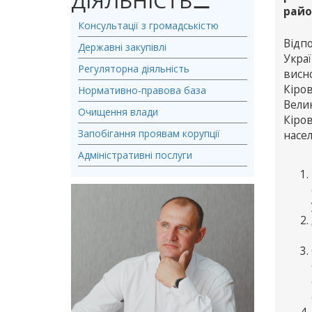
ДІЯЛЬНІСТЬ
⚊
райо
Консультації з громадськістю
Відп
Державні закупівлі
Укра
Регуляторна діяльність
висн
Кіро
Нормативно-правова база
Велик
Очищення влади
Кіро
Запобігання проявам корупції
насе
Адміністративні послуги