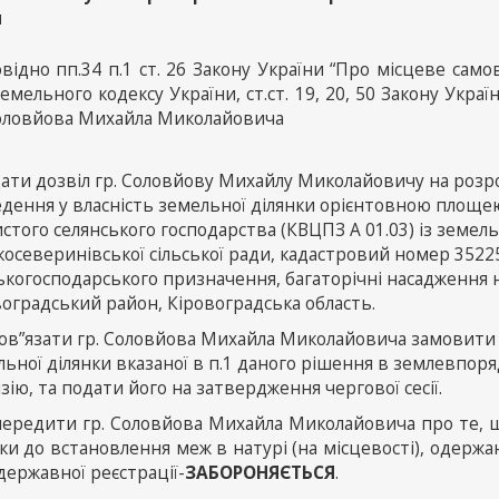
и
відно пп.34 п.1 ст. 26 Закону України “Про місцеве самовря
емельного кодексу України, ст.ст. 19, 20, 50 Закону Укра
Соловйова Михайла Миколайовича
дати дозвіл гр. Соловйову Михайлу Миколайовичу на роз
дення у власність земельної ділянки орієнтовною площею 
стого селянського господарства (КВЦПЗ А 01.03) із земель
осеверинівської сільської ради, кадастровий номер 35225
ькогосподарського призначення, багаторічні насадження н
оградський район, Кіровоградська область.
бов”язати гр. Соловйова Михайла Миколайовича замовит
ьної ділянки вказаної в п.1 даного рішення в землевпоря
зію, та подати його на затвердження чергової сесії.
передити гр. Соловйова Михайла Миколайовича про те, 
ки до встановлення меж в натурі (на місцевості), одержа
 державної реєстрації-
ЗАБОРОНЯЄТЬСЯ
.