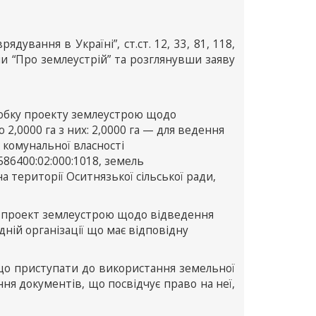
дування в Україні”, ст.ст. 12, 33, 81, 118,
їни “Про землеустрій” та розглянувши заяву
робку проекту землеустрою щодо
2,0000 га з них: 2,0000 га — для ведення
 комунальної власності
86400:02:000:1018, земель
а території Оситнязької сільської ради,
и проект землеустрою щодо відведення
дній організації що має відповідну
що приступати до використання земельної
ння документів, що посвідчує право на неї,