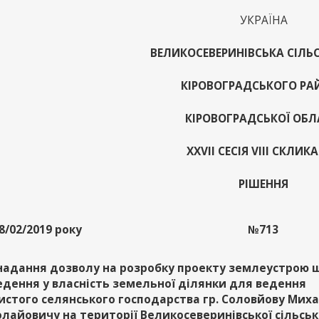
УКРАЇНА
ВЕЛИКОСЕВЕРИНІВСЬКА СІЛЬ
КІРОВОГРАДСЬКОГО РА
КІРОВОГРАДСЬКОЇ ОБЛ
XХVІI СЕСІЯ VIII СКЛИК
РІШЕННЯ
8/02/2019 року
№713
надання дозволу на розробку проекту землеустрою
едення у власність земельної ділянки для ведення
истого селянського господарства гр. Соловйову Мих
лайовичу на території Великосеверинівської сільськ