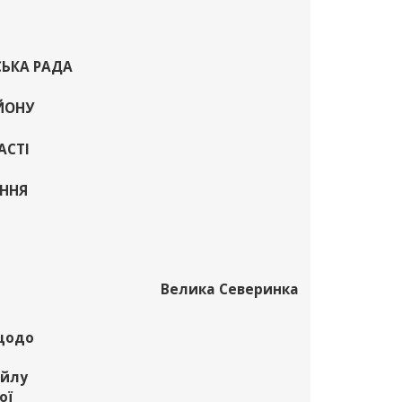
СЬКА РАДА
ЙОНУ
АСТІ
АННЯ
Велика Северинка
 щодо
айлу
ої