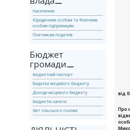
влада
⚊
Населенню
Юридичним особам та Фізичним
особам підприємцям
Платникам податків
Бюджет
громади
⚊
Бюджетний паспорт
Видатки місцевого бюджету
Доходи місцевого бюджету
від 0
Бюджетні запити
Про 
Звіт сільського голови
відв
особ
Мико