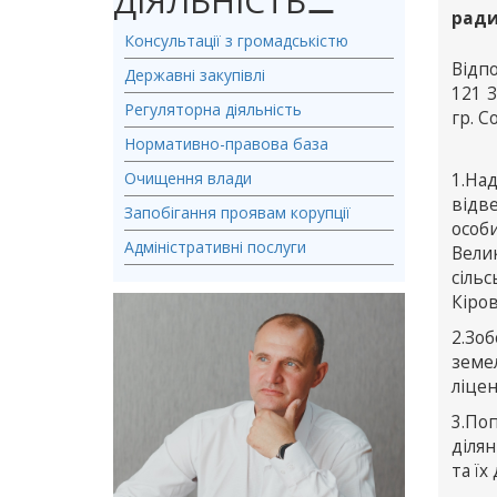
ДІЯЛЬНІСТЬ
⚊
рад
Консультації з громадськістю
Відпо
Державні закупівлі
121 З
Регуляторна діяльність
гр. 
Нормативно-правова база
Очищення влади
1.На
відве
Запобігання проявам корупції
особи
Адміністративні послуги
Велик
сільс
Кіров
2.Зо
земел
ліцен
3.По
ділян
та їх