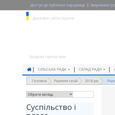
Доступ до публічної інформації
Звернення гр
gov.ua
Державні сайти України
1545
Урядова гаряча лінія
СІЛЬСЬКА РАДА
СКЛАД РАДИ
Головна
Рішення сесій
2018 рік
Ріше
АРХІВ НОВИН
Суспільство і