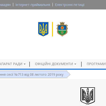
омадян
Інтернет-приймальня
Електронні петиції
Великосеверинівська сільська рада
Кропивницького району, Кіровоградської області
Офіційний сайт
АПАРАТ РАДИ
ОФІЦІЙНІ ДОКУМЕНТИ
ПРОГРАМИ
ння сесії №713 від 08 лютого 2019 року