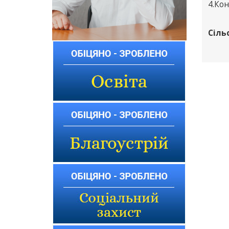
4.Кон
Сіль