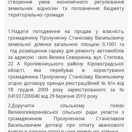
створення умов економічного регулювання
земельних відносин та поповнення бюджету
територіальної громади
1.Надати погодження на продаж у власність
громадянину Пролуненку Станіславу Васильовичу
земельної ділянки загальною площею 0,1001 га
під розміщення гаражу для ремонту автомобілів
за адресою : село Велика Северинка, вул. Степова,
22 А Кропивницького району Кіровоградської
області, яка перебуває в користуванні
громадянина Пролуненку Станіславу Васильовичу
згідно договору оренди реєстраційний № б/н від
18 грудня 2009 року зареєстрованого за №
041037200040 від 29 березня 2010 року.
2.Доручити сільському голові
Великосеверинівської сільської ради укласти з
громадянином Пролуненком Станіславом
Васильовичем договір про оплату авансового
внеску в рахунок оплати ціни земельної ділянки.