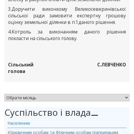
3.Доручити виконкому Великосеверинівської
сільської ради замовити експертну грошову
оцінку земельної ділянки в п.1даного рішення.
4.Котроль за виконанням даного рішення
покласти на сільського голову.
Сільський
С.ЛЕВЧЕНКО
голова
АРХІВ НОВИН
Суспільство і влада
⚊
Населенню
Юридичним особам та Фізичним особам підприємцям