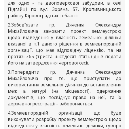
для одно – та двоповерхової забудови, в селі
Підгайці по вул. Зоряна, 57, Кропивницького
району Кіровоградської області.
2.Зобов”язати гр. Дяченка Олександра
Михайловича замовити проект землеустрою
щодо відведення у власність земельної ділянки
вказаної в п.1 даного рішення в землевпорядній
організації, що має відповідну ліцензію, та на
протязі 365 (триста шістдесят п”ять) днів подати
його на затвердження чергової сесії.
3.Попередити гр. Дяченка Олександра
Михайловича про те, що приступати до
використання земельної ділянки до встановлення
меж в натурі (на місцевості), одержання
документів, що посвідчує право на неї, та їх
державної реєстрації – забороняється.
4.Землевпорядній організації, що буде
виконувати розробку проекту землеустрою щодо
відведення у власність земельної ділянки, суворо