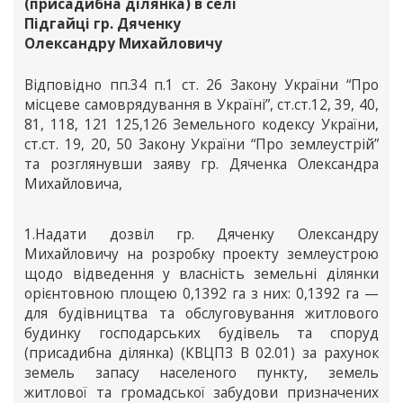
(присадибна ділянка) в селі
Підгайці гр. Дяченку
Олександру Михайловичу
Відповідно пп.34 п.1 ст. 26 Закону України “Про
місцеве самоврядування в Україні”, ст.ст.12, 39, 40,
81, 118, 121 125,126 Земельного кодексу України,
ст.ст. 19, 20, 50 Закону України “Про землеустрій”
та розглянувши заяву гр. Дяченка Олександра
Михайловича,
1.Надати дозвіл гр. Дяченку Олександру
Михайловичу на розробку проекту землеустрою
щодо відведення у власність земельні ділянки
орієнтовною площею 0,1392 га з них: 0,1392 га —
для будівництва та обслуговування житлового
будинку господарських будівель та споруд
(присадибна ділянка) (КВЦПЗ В 02.01) за рахунок
земель запасу населеного пункту, земель
житлової та громадської забудови призначених