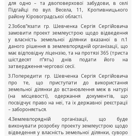
для одно – та двоповерхової забудови, в селі
Підгайці по вул. Весела, 11, Кропивницького
району Кіровоградської області.
2.Зобов”язати гр. Шевченка Сергія Сергійовича
замовити проект землеустрою щодо відведення
у власність земельної ділянки вказаної в п.1
даного рішення в землевпорядній організації, що
має відповідну ліцензію, та на протязі 365 (триста
шістдесят п”ять) днів подати його на
затвердження чергової сесії.
3.Попередити гр. Шевченка Сергія Сергійовича
про те, що приступати до використання
земельної ділянки до встановлення меж в натурі
(на місцевості), одержання документів, що
посвідчує право на неї, та їх державної реєстрації
– забороняється.
4.Землевпорядній організації, що буде
виконувати розробку проекту землеустрою щодо
відведення у власність земельної ділянки, суворо