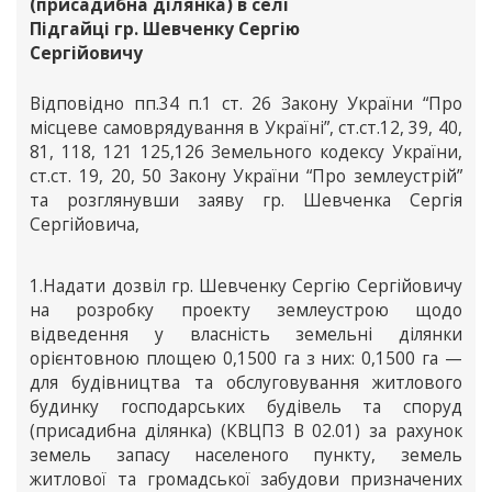
(присадибна ділянка) в селі
Підгайці гр. Шевченку Сергію
Сергійовичу
Відповідно пп.34 п.1 ст. 26 Закону України “Про
місцеве самоврядування в Україні”, ст.ст.12, 39, 40,
81, 118, 121 125,126 Земельного кодексу України,
ст.ст. 19, 20, 50 Закону України “Про землеустрій”
та розглянувши заяву гр. Шевченка Сергія
Сергійовича,
1.Надати дозвіл гр. Шевченку Сергію Сергійовичу
на розробку проекту землеустрою щодо
відведення у власність земельні ділянки
орієнтовною площею 0,1500 га з них: 0,1500 га —
для будівництва та обслуговування житлового
будинку господарських будівель та споруд
(присадибна ділянка) (КВЦПЗ В 02.01) за рахунок
земель запасу населеного пункту, земель
житлової та громадської забудови призначених