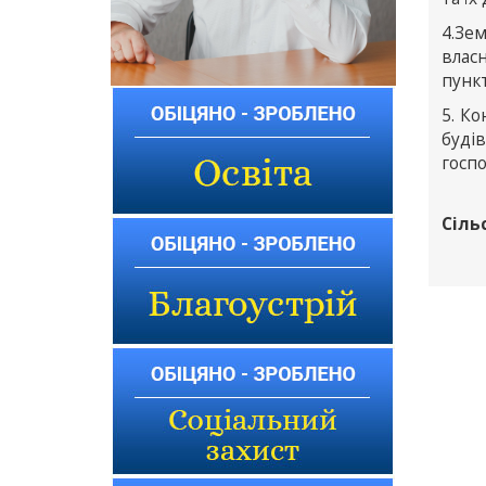
4.Зе
влас
пункт
5. К
будів
госп
Сіль