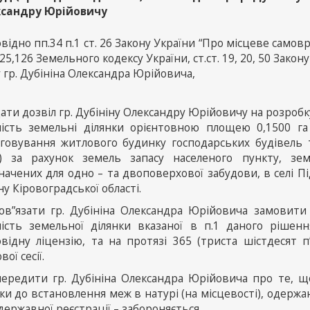
сандру Юрійовичу
відно пп.34 п.1 ст. 26 Закону України “Про місцеве самовряд
25,126 Земельного кодексу України, ст.ст. 19, 20, 50 Зако
 гр. Дубініна Олександра Юрійовича,
дати дозвіл гр. Дубініну Олександру Юрійовичу на розро
ність земельні ділянки орієнтовною площею 0,1500 га
уговування житлового будинку господарських будівель 
1) за рахунок земель запасу населеного пункту, зе
ачених для одно – та двоповерхової забудови, в селі Пі
у Кіровоградської області.
бов”язати гр. Дубініна Олександра Юрійовича замовит
ність земельної ділянки вказаної в п.1 даного рішен
овідну ліцензію, та на протязі 365 (триста шістдесят 
вої сесії.
передити гр. Дубініна Олександра Юрійовича про те, 
ки до встановлення меж в натурі (на місцевості), одержа
 державної реєстрації – забороняється.