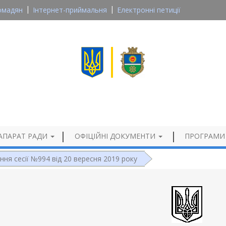
омадян
Інтернет-приймальня
Електронні петиції
Великосеверинівська сільська рада
Кропивницького району, Кіровоградської області
Офіційний сайт
АПАРАТ РАДИ
ОФІЦІЙНІ ДОКУМЕНТИ
ПРОГРАМИ
ння сесії №994 від 20 вересня 2019 року