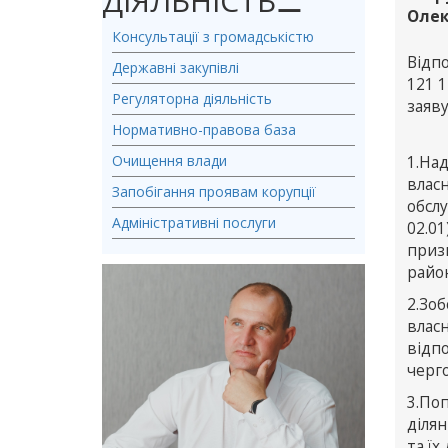
ДІЯЛЬНІСТЬ
⚊
Олек
Консультації з громадськістю
Відпо
Державні закупівлі
121 1
Регуляторна діяльність
заяву
Нормативно-правова база
Очищення влади
1.На
влас
Запобігання проявам корупції
обсл
Адміністративні послуги
02.0
призн
район
2.Зо
влас
відп
черго
3.По
ділян
та їх