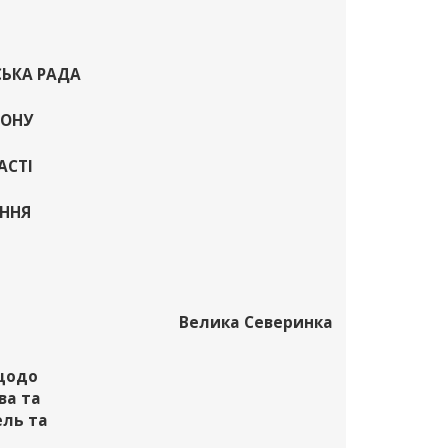
СЬКА РАДА
ЙОНУ
АСТІ
АННЯ
Велика Северинка
 щодо
ва та
ель та