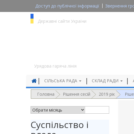
Доступ до публічної інформації
Звернення гр
gov.ua
Державні сайти України
1545
Урядова гаряча лінія
СІЛЬСЬКА РАДА
СКЛАД РАДИ
Головна
Рішення сесій
2019 рік
Ріше
АРХІВ НОВИН
Суспільство і