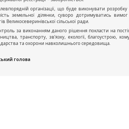
млевпорядній організації, що буде виконувати розробк
ність земельної ділянки, суворо дотримуватись вимог
ів Великосеверинівської сільської ради.
онтроль за виконанням даного рішення покласти на пості
ництва, транспорту, зв’язку, екології, благоустрою, ко
одарства та охорони навколишнього середовища.
ський голова