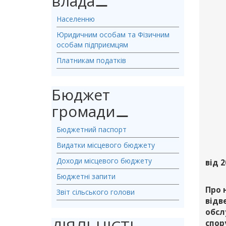
влада
⚊
Населенню
Юридичним особам та Фізичним
особам підприємцям
Платникам податків
Бюджет
громади
⚊
Бюджетний паспорт
Видатки місцевого бюджету
Доходи місцевого бюджету
від 2
Бюджетні запити
Про 
Звіт сільського голови
відв
обсл
спор