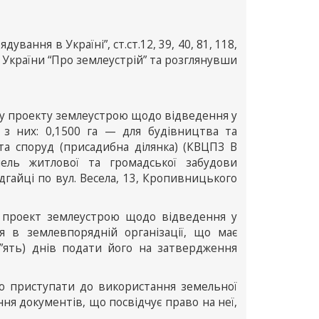
ування в Україні”, ст.ст.12, 39, 40, 81, 118,
ну України “Про землеустрій” та розглянувши
бку проекту землеустрою щодо відведення у
 з них: 0,1500 га — для будівництва та
та споруд (присадибна ділянка) (КВЦПЗ В
мель житлової та громадської забудови
дгайці по вул. Весела, 13, Кропивницького
и проект землеустрою щодо відведення у
ня в землевпорядній організації, що має
п”ять) днів подати його на затвердження
що приступати до використання земельної
ння документів, що посвідчує право на неї,