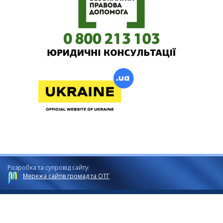
Розробка та супровід сайту:
Мережа сайтів громад та ОТГ