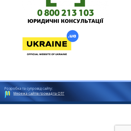
Розробка та супровід сайту:
Мережа сайтів громад та ОТГ