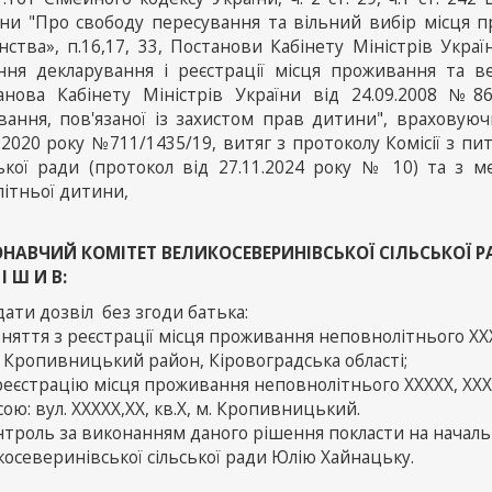
їни "Про свободу пересування та вільний вибір місця п
нства», п.16,17, 33, Постанови Кабінету Міністрів Укра
ння декларування і реєстрації місця проживання та в
анова Кабінету Міністрів України від 24.09.2008 №86
ування, пов'язаної із захистом прав дитини", враховую
.2020 року №711/1435/19, витяг з протоколу Комісії з п
ської ради (протокол від 27.11.2024 року № 10) та з м
літньої дитини,
НАВЧИЙ КОМІТЕТ ВЕЛИКОСЕВЕРИНІВСЬКОЇ СІЛЬСЬКОЇ 
 І Ш И В:
дати дозвіл без згоди батька:
зняття з реєстрації місця проживання неповнолітнього ХХХХХ,
, Кропивницький район, Кіровоградська області;
реєстрацію місця проживання неповнолітнього ХХХХХ, ХХХХр.
ою: вул. ХХХХХ,ХХ, кв.Х, м. Кропивницький.
нтроль за виконанням даного рішення покласти на началь
осеверинівської сільської ради Юлію Хайнацьку.