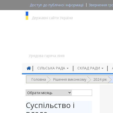
Доступ до публічної інформації
Звернення гр
gov.ua
Державні сайти України
1545
Урядова гаряча лінія
СІЛЬСЬКА РАДА
СКЛАД РАДИ
Головна
Рішення виконкому
2024 рік
АРХІВ НОВИН
Суспільство і