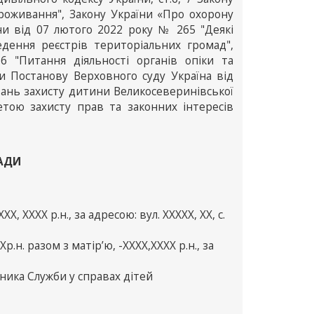
роживання", Закону України «Про охорону
їни від 07 лютого 2022 року № 265 "Деякі
едення реєстрів територіальних громад",
6 "Питання діяльності органів опіки та
чи Постанову Верховного суду Україна від
итань захисту дитини Великосеверинівської
етою захисту прав та законних інтересів
РАДИ
 ХХХХ р.н., за адресою: вул. ХХХХХ, ХХ, с.
н. разом з матір’ю, -ХХХХ,ХХХХ р.н., за
ника Служби у справах дітей