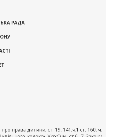
СЬКА РАДА
ЙОНУ
АСТІ
ЕТ
про права дитини, ст. 19, 141,ч.1 ст. 160, ч.
 Цивільного кодексу України, ст.6, 7 Закону