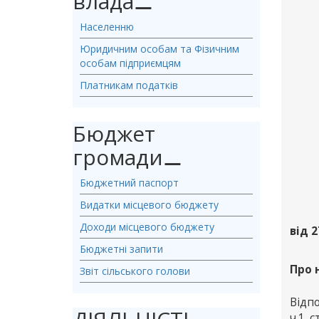
влада
⚊
Населенню
Юридичним особам та Фізичним
особам підприємцям
Платникам податків
Бюджет
громади
⚊
Бюджетний паспорт
Видатки місцевого бюджету
Доходи місцевого бюджету
від 2
Бюджетні запити
Про 
Звіт сільського голови
Відпо
ч.1 с