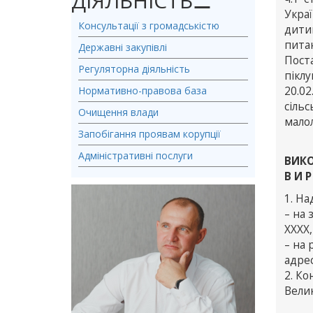
ДІЯЛЬНІСТЬ
⚊
Укра
Консультації з громадськістю
дити
пита
Державні закупівлі
Пост
Регуляторна діяльність
пікл
Нормативно-правова база
20.02
сіль
Очищення влади
мало
Запобігання проявам корупції
Адміністративні послуги
ВИКО
В И Р
1. На
– на 
ХХХХ
– на 
адрес
2. Ко
Велик