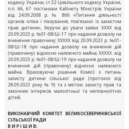
кодексу України, ст.32 Цивільного кодексу України,
п.п. 66, 67 постанови Кабінету Міністрів України
від 24.09.2008 р. № 866 «Питання діяльності
органів опіки і піклування, пов’язаної із захистом
прав дитини», беручи до уваги заяви: ХХХХ від
20.09.2023 р. №01-08/Ш-17 про надання дозволу на
вчинення правочину; ХХХХХ від 20.09.2023 р. №01-
08/Ш-18 про надання дозволу на вчинення дій
(правочину) відносно належного майна; ХХХХХ. від
20.09.2023 р. №01-08/Ш-19 про надання дозволу на
вчинення дій (правочину) відносно належного
майна. Враховуючи рішення Комісії з питань
захисту дитини сільської ради (протокол від
28.09.2023 року № 9) та з метою захисту прав та
законних інтересів малолітньої та неповнолітніх
дітей,
ВИКОНАВЧИЙ КОМІТЕТ ВЕЛИКОСЕВЕРИНІВСЬКОЇ
СІЛЬСЬКОЇ РАДИ
В И Р І Ш И В: