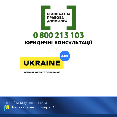
Розробка та супровід сайту:
Мережа сайтів громад та ОТГ