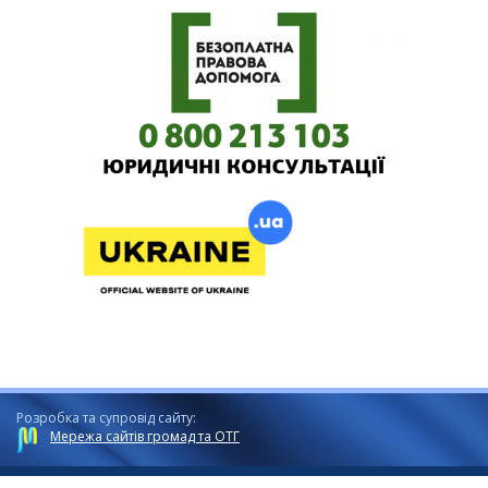
Розробка та супровід сайту:
Мережа сайтів громад та ОТГ