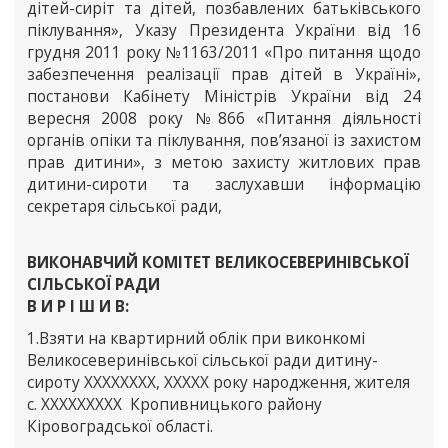
дітей-сиріт та дітей, позбавлених батьківського
піклування», Указу Президента України від 16
грудня 2011 року №1163/2011 «Про питання щодо
забезпечення реалізації прав дітей в Україні»,
постанови Кабінету Міністрів України від 24
вересня 2008 року №866 «Питання діяльності
органів опіки та піклування, пов’язаної із захистом
прав дитини», з метою захисту житлових прав
дитини-сироти та заслухавши інформацію
секретаря сільської ради,
ВИКОНАВЧИЙ КОМІТЕТ ВЕЛИКОСЕВЕРИНІВСЬКОЇ
СІЛЬСЬКОЇ РАДИ
В И Р І Ш И В:
1.Взяти на квартирний облік при виконкомі
Великосеверинівської сільської ради дитину-
сироту ХХХХХХХХ, ХХХХХ року народження, жителя
с. ХХХХХХХХХ Кропивницького району
Кіровоградської області.