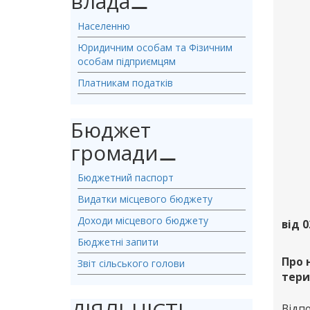
влада
⚊
Населенню
Юридичним особам та Фізичним
особам підприємцям
Платникам податків
Бюджет
громади
⚊
Бюджетний паспорт
Видатки місцевого бюджету
Доходи місцевого бюджету
від 0
Бюджетні запити
Про 
Звіт сільського голови
тери
Відп