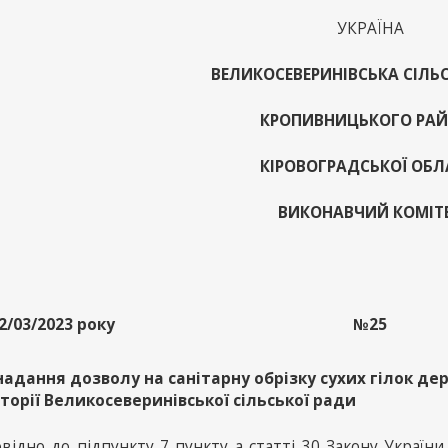
УКРАЇНА
ВЕЛИКОСЕВЕРИНІВСЬКА СІЛЬ
КРОПИВНИЦЬКОГО РА
КІРОВОГРАДСЬКОЇ ОБЛ
ВИКОНАВЧИЙ КОМІТ
2/03/2023 року
№25
надання дозволу на санітарну обрізку сухих гілок де
торії Великосеверинівської сільської ради
овідно до підпункту 7 пункту а статті 30 Закону Україн