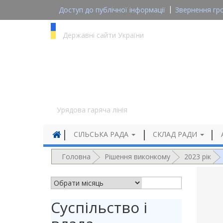
Доступ до публічної інформації
Звернення гр
gov.ua
Державні сайти України
1545
Урядова гаряча лінія
СІЛЬСЬКА РАДА
СКЛАД РАДИ
Головна
Рішення виконкому
2023 рік
АРХІВ НОВИН
Суспільство і