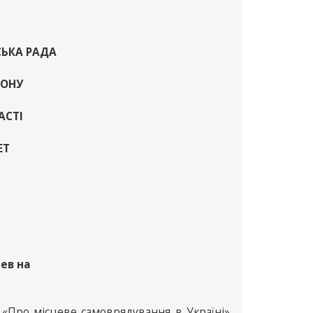
СЬКА РАДА
ЙОНУ
АСТІ
ЕТ
рев на
и «Про місцеве самоврядування в Україні»,