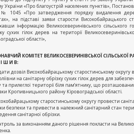
у України «Про благоустрій населених пунктів», Постанови
 № 1045 «Про затвердження порядку видалення дерев,
тах», на підставі заяви старости Високобайрацького ст
ухавши інформацію Великосеверинівського сільського г
зку сухих гілок дерев на території Великосеверинівськ
оградської області»,
НАВЧИЙ КОМІТЕТ ВЕЛИКОСЕВЕРИНІВСЬКОЇ СІЛЬСЬКОЇ 
 І Ш И В:
адати дозвіл Високобайрацькому старостинському округу в
ліївни на санітарну обрізку сухих гілок дерев для забезпе
 та прилеглої території біля пам’ятнику, що розташований
аки Кропивницького району Кіровоградської області.
исокобайрацькому старостинському округу провести саніта
іки безпеки та привести в належний санітарний стан тер
дення санітарної обрізки.
нтроль за виконанням даного рішення покласти на Велико
енка.