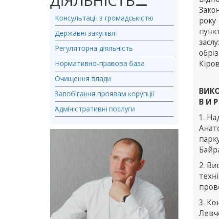
ДІЯЛЬНІСТЬ
⚊
Закон
Консультації з громадськістю
року
пунк
Державні закупівлі
засл
Регуляторна діяльність
обрі
Нормативно-правова база
Кіров
Очищення влади
ВИКО
Запобігання проявам корупції
В И Р
Адміністративні послуги
1. Н
Анато
парку
Байр
2. В
техн
прове
3. Ко
Левч