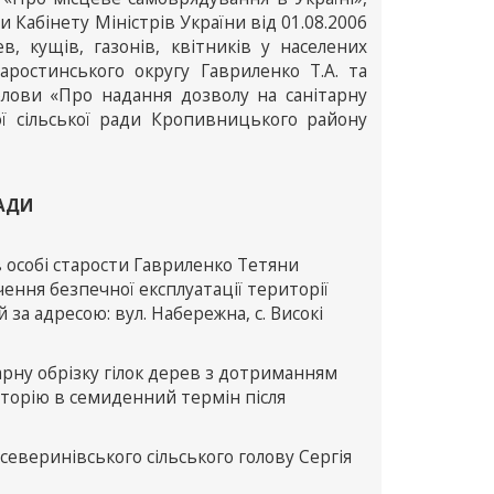
 Кабінету Міністрів України від 01.08.2006
 кущів, газонів, квітників у населених
аростинського округу Гавриленко Т.А. та
олови «Про надання дозволу на санітарну
ої сільської ради Кропивницького району
РАДИ
 особі старости Гавриленко Тетяни
чення безпечної експлуатації території
 за адресою: вул. Набережна, с. Високі
рну обрізку гілок дерев з дотриманням
иторію в семиденний термін після
северинівського сільського голову Сергія