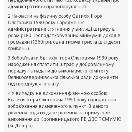
передбаченого статтею 152 Кодексу України про
адміністративні правопорушення.
2.Накласти на фізичну особу Євтихія Ігоря
Олеговича 1990 року народження
адміністративне стягнення у вигляді штрафу в
розмірі 80 неоподатковуваних мінімумів доходів
громадян (1360грн. одна тисяча триста шістдесят
гривень).
3.Зобов’язати Євтихія Ігоря Олеговича 1990 року
народження сплатити штраф у добровільному
порядку та надати до виконавчого комітету
Великосеверинівської сільської ради документи
підтверджуючі оплату.
4.У випадку не виконання фізичною особою
Євтихія Ігоря Олеговича 1990 року народження
зобов’язання визначеного в пункті 3 даного
рішення подати дане рішення на примусове
виконання до Кропивницького РВ ДВС ПСМУМЮ
(м. Дніпро).