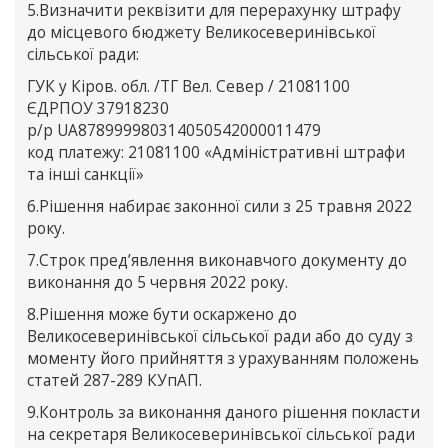
5.Визначити реквізити для перерахунку штрафу
до місцевого бюджету Великосеверинівської
сільської ради:
ГУК у Кіров. обл. /ТГ Вел. Север / 21081100
ЄДРПОУ 37918230
р/р UA878999980314050542000011479
код платежу: 21081100 «Адміністративні штрафи
та інші санкції»
6.Рішення набирає законної сили з 25 травня 2022
року.
7.Строк пред’явлення виконавчого документу до
виконання до 5 червня 2022 року.
8.Рішення може бути оскаржено до
Великосеверинівської сільської ради або до суду з
моменту його прийняття з урахуванням положень
статей 287-289 КУпАП.
9.Контроль за виконання даного рішення покласти
на секретаря Великосеверинівської сільської ради