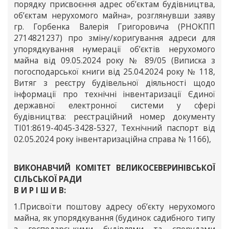
порядку присвоєння адрес об’єктам будівництва,
об’єктам нерухомого майна», розглянувши заяву
гр. Горбенка Валерія Григоровича (РНОКПП
2714821237) про зміну/коригування адреси для
упорядкування нумерації об’єктів нерухомого
майна від 09.05.2024 року № 89/05 (Виписка з
погосподарської книги від 25.04.2024 року № 118,
Витяг з реєстру будівельної діяльності щодо
інформації про технічні інвентаризації Єдиної
державної електронної системи у сфері
будівництва: реєстраційний номер документу
ТІ01:8619-4045-3428-5327, Технічний паспорт від
02.05.2024 року інвентаризаційна справа № 1166),
ВИКОНАВЧИЙ КОМІТЕТ ВЕЛИКОСЕВЕРИНІВСЬКОЇ
СІЛЬСЬКОЇ РАДИ
В И Р І Ш И В:
1.Присвоїти поштову адресу об’єкту нерухомого
майна, як упорядкування (будинок садибного типу