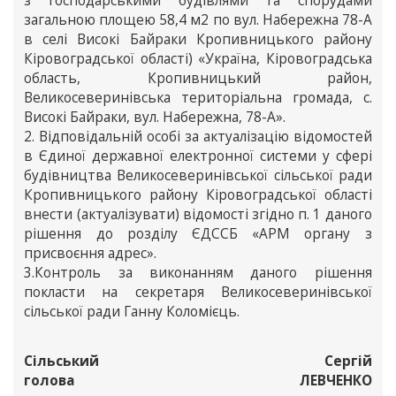
з господарськими будівлями та спорудами
загальною площею 58,4 м2 по вул. Набережна 78-А
в селі Високі Байраки Кропивницького району
Кіровоградської області) «Україна, Кіровоградська
область, Кропивницький район,
Великосеверинівська територіальна громада, с.
Високі Байраки, вул. Набережна, 78-А».
2. Відповідальній особі за актуалізацію відомостей
в Єдиної державної електронної системи у сфері
будівництва Великосеверинівської сільської ради
Кропивницького району Кіровоградської області
внести (актуалізувати) відомості згідно п. 1 даного
рішення до розділу ЄДССБ «АРМ органу з
присвоєння адрес».
3.Контроль за виконанням даного рішення
покласти на секретаря Великосеверинівської
сільської ради Ганну Коломієць.
Сільський
Сергій
голова
ЛЕВЧЕНКО