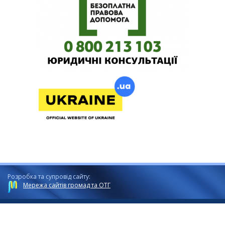
Розробка та супровід сайту:
Мережа сайтів громад та ОТГ