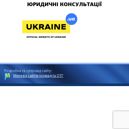
Розробка та супровід сайту:
Мережа сайтів громад та ОТГ