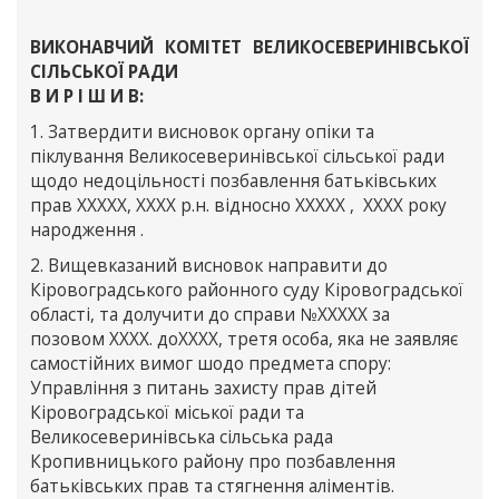
ВИКОНАВЧИЙ КОМІТЕТ ВЕЛИКОСЕВЕРИНІВСЬКОЇ
СІЛЬСЬКОЇ РАДИ
В И Р І Ш И В:
1. Затвердити висновок органу опіки та
піклування Великосеверинівської сільської ради
щодо недоцільності позбавлення батьківських
прав ХХХХХ, ХХХХ р.н. відносно ХХХХХ , ХХХХ року
народження .
2. Вищевказаний висновок направити до
Кіровоградського районного суду Кіровоградської
області, та долучити до справи №ХХХХХ за
позовом ХХХХ. доХХХХ, третя особа, яка не заявляє
самостійних вимог шодо предмета спору:
Управління з питань захисту прав дітей
Кіровоградської міської ради та
Великосеверинівська сільська рада
Кропивницького району про позбавлення
батьківських прав та стягнення аліментів.