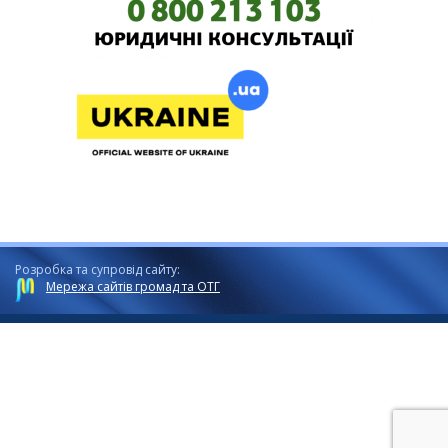
Розробка та супровід сайту:
Мережа сайтів громад та ОТГ