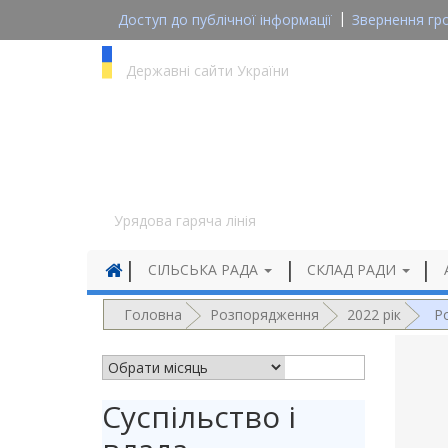
Доступ до публічної інформації
Звернення гр
gov.ua
Державні сайти України
1545
Урядова гаряча лінія
СІЛЬСЬКА РАДА
СКЛАД РАДИ
Головна
Розпорядження
2022 рік
Р
АРХІВ НОВИН
Суспільство і