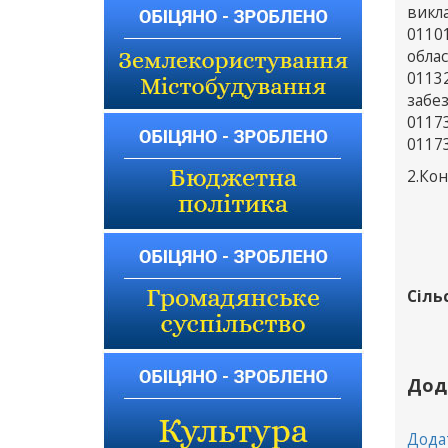
викл
0110
облас
01132
забе
01173
01173
2.Ко
Сіль
Дод
Дода