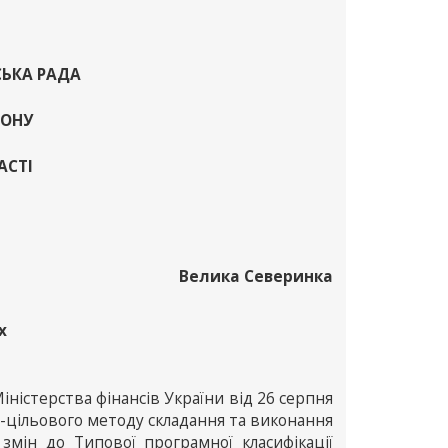
СЬКА РАДА
ЙОНУ
АСТІ
Велика Северинка
х
іністерства фінансів України від 26 серпня
-цільового методу складання та виконання
змін до Типової програмної класифікації