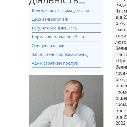
ДІЯЛЬНІСТЬ
⚊
вида
Консультації з громадськістю
(із з
від 2
Державні закупівлі
рік»,
Регуляторна діяльність
змін
тери
Нормативно-правова база
люто
Очищення влади
Велик
Запобігання проявам корупції
сільс
«Про
Адміністративні послуги
Вели
груд
рік»,
ріше
гром
ріше
грома
внес
від 
2022 