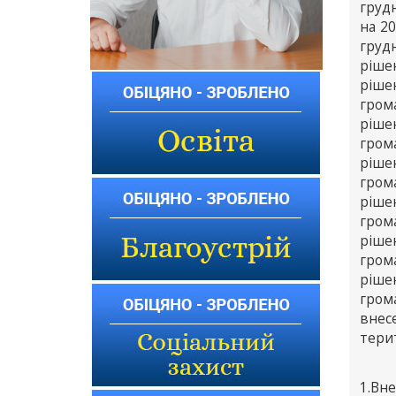
груд
на 20
груд
ріше
ріше
гром
ріше
гром
ріше
гром
ріше
гром
ріше
гром
ріше
грома
внес
терит
1.Вне