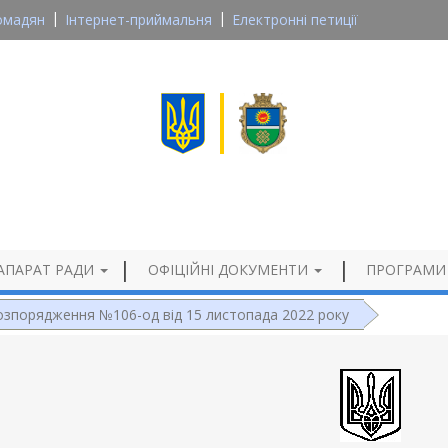
омадян
Інтернет-приймальня
Електронні петиції
Великосеверинівська сільська рада
Кропивницького району, Кіровоградської області
Офіційний сайт
АПАРАТ РАДИ
ОФІЦІЙНІ ДОКУМЕНТИ
ПРОГРАМИ
озпорядження №106-од від 15 листопада 2022 року