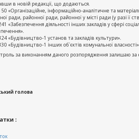
авши в новій редакції, що додаються.
150 «Організаційне, інформаційно-аналітичне та матеріал
ної ради, районної ради, районної у місті ради (у разі її ст
41 «Забезпечення діяльності інших закладів у сфері соціа
зпечення».
24 «Будівництво-1 установ та закладів культури».
30 «Будівництво-1 інших об`єктів комунальної власності»
нтроль за виконанням даного розпорядження залишаю за 
ський голова
атки :
ток