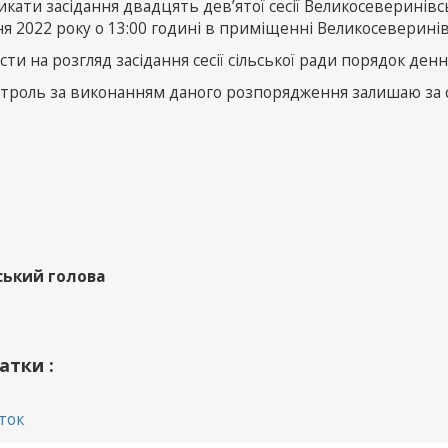
икати засідання двадцять дев’ятої сесії Великосеверинівс
я 2022 року о 13:00 годині в приміщенні Великосеверинів
сти на розгляд засідання сесії сільської ради порядок ден
нтроль за виконанням даного розпорядження залишаю за 
ський голова
атки :
ток