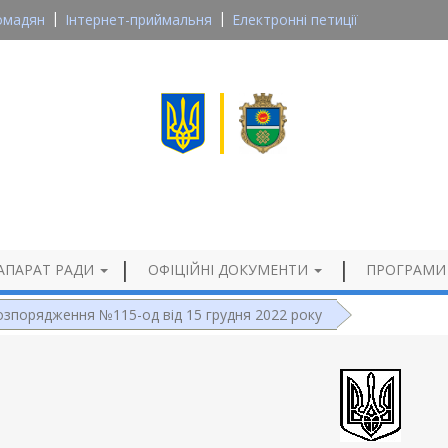
омадян
Інтернет-приймальня
Електронні петиції
Великосеверинівська сільська рада
Кропивницького району, Кіровоградської області
Офіційний сайт
АПАРАТ РАДИ
ОФІЦІЙНІ ДОКУМЕНТИ
ПРОГРАМИ
озпорядження №115-од від 15 грудня 2022 року