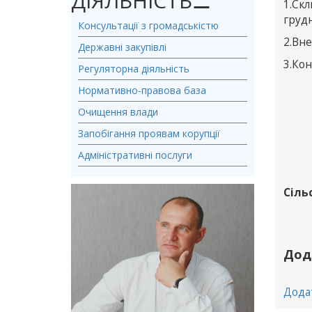
ДІЯЛЬНІСТЬ
⚊
1.Скл
грудн
Консультації з громадськістю
2.Вне
Державні закупівлі
3.Ко
Регуляторна діяльність
Нормативно-правова база
Очищення влади
Запобігання проявам корупції
Адміністративні послуги
Сіль
Дод
Дода