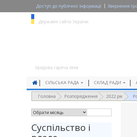
Доступ до публічної інформації
Звернення гр
gov.ua
Державні сайти України
1545
Урядова гаряча лінія
СІЛЬСЬКА РАДА
СКЛАД РАДИ
Головна
Розпорядження
2022 рік
Р
АРХІВ НОВИН
Суспільство і