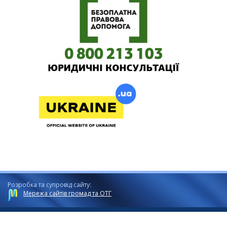
Розробка та супровід сайту:
Мережа сайтів громад та ОТГ