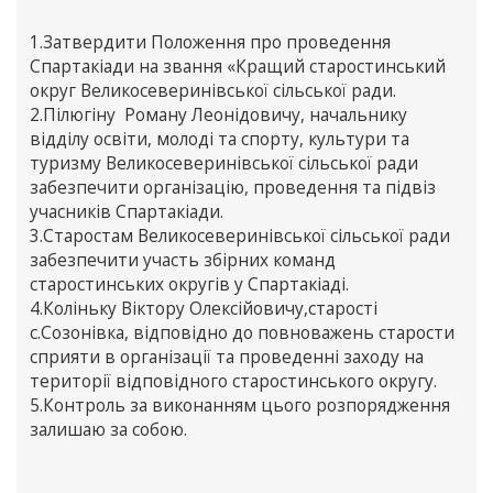
1.Затвердити Положення про проведення
Спартакіади на звання «Кращий старостинський
округ Великосеверинівської сільської ради.
2.Пілюгіну Роману Леонідовичу, начальнику
відділу освіти, молоді та спорту, культури та
туризму Великосеверинівської сільської ради
забезпечити організацію, проведення та підвіз
учасників Спартакіади.
3.Старостам Великосеверинівської сільської ради
забезпечити участь збірних команд
старостинських округів у Спартакіаді.
4.Коліньку Віктору Олексійовичу,старості
с.Созонівка, відповідно до повноважень старости
сприяти в організації та проведенні заходу на
території відповідного старостинського округу.
5.Контроль за виконанням цього розпорядження
залишаю за собою.