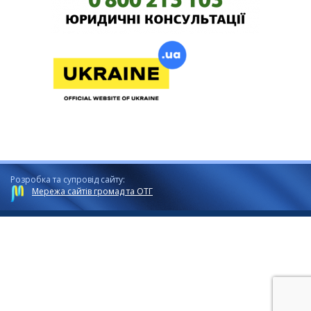
Розробка та супровід сайту:
Мережа сайтів громад та ОТГ