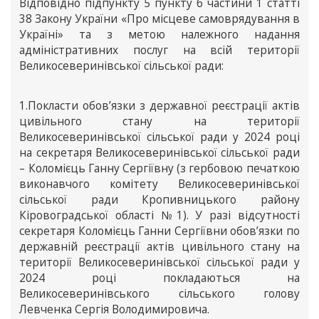
Відповідно підпункту 5 пункту б частини 1 статті
38 Закону України «Про місцеве самоврядування в
Україні» та з метою належного надання
адміністративних послуг на всій території
Великосеверинівської сільської ради:
1.Покласти обов’язки з державної реєстрації актів
цивільного стану на території
Великосеверинівської сільської ради у 2024 році
на секретаря Великосеверинівської сільської ради
– Коломієць Ганну Сергіївну (з гербовою печаткою
виконавчого комітету Великосеверинівської
сільської ради Кропивницького району
Кіровоградської області №1). У разі відсутності
секретаря Коломієць Ганни Сергіївни обов’язки по
державній реєстрації актів цивільного стану на
території Великосеверинівської сільської ради у
2024 році покладаються на
Великосеверинівського сільського голову
Левченка Сергія Володимировича.