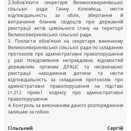
2.Зобов’язати секретаря Великосеверинівської
сільської ради Ганну Коломієць нести
відповідальність за облік, зберігання й
витрачання бланків свідоцтв при державній
реєстрації актів цивільного стану на території
Великосеверинівської сільської ради.
3. Покласти обов’язки на секретаря виконкому
Великосеверинівської сільської ради по складанню
протоколів про адміністративні правопорушення
у разі повідомлення неправдивих відомостей
державним органам ДРАЦС та несвоєчасної
реєстрації народження дитини та нести
відповідальність за складання протоколів про
адміністративні правопорушення на підставі
ст.212 прим.1 кодексу про адміністративні
правопорушення.
4. Контроль за виконанням даного розпорядження
залишаю за собою.
Сільський
Сергій