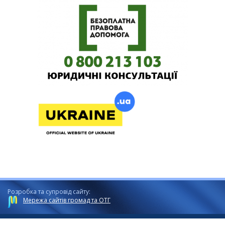
Розробка та супровід сайту:
Мережа сайтів громад та ОТГ