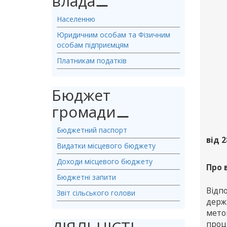
влада
⚊
Населенню
Юридичним особам та Фізичним
особам підприємцям
Платникам податків
Бюджет
громади
⚊
Бюджетний паспорт
від 2
Видатки місцевого бюджету
Доходи місцевого бюджету
Про 
Бюджетні запити
Відп
Звіт сільського голови
держа
мето
проц