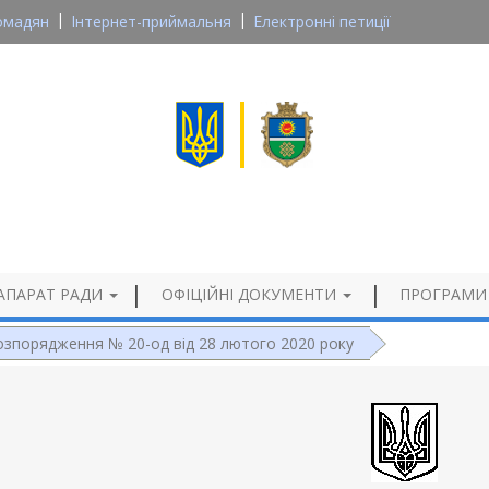
омадян
Інтернет-приймальня
Електронні петиції
Великосеверинівська сільська рада
Кропивницького району, Кіровоградської області
Офіційний сайт
АПАРАТ РАДИ
ОФІЦІЙНІ ДОКУМЕНТИ
ПРОГРАМИ
озпорядження № 20-од від 28 лютого 2020 року