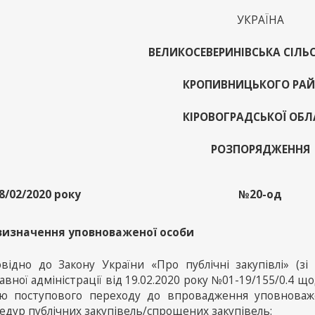
УКРАЇНА
ВЕЛИКОСЕВЕРИНІВСЬКА СІЛЬ
КРОПИВНИЦЬКОГО РА
КІРОВОГРАДСЬКОЇ ОБЛ
РОЗПОРЯДЖЕННЯ
8/02/2020 року
№20-од
визначення уповноваженої особи
овідно до Закону України «Про публічні закупівлі» (зі 
вної адміністрації від 19.02.2020 року №01-19/155/0.4 щод
ю поступового переходу до впровадження уповноважен
едур публічних закупівель/спрощених закупівель: