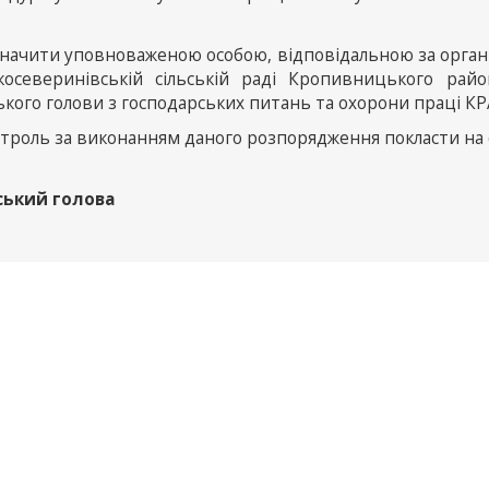
значити уповноваженою особою, відповідальною за органі
косеверинівській сільській раді Кропивницького райо
ського голови з господарських питань та охорони праці 
троль за виконанням даного розпорядження покласти на с
ський голова