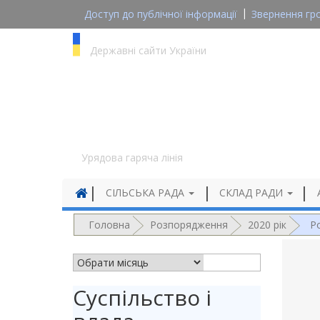
Доступ до публічної інформації
Звернення гр
gov.ua
Державні сайти України
1545
Урядова гаряча лінія
СІЛЬСЬКА РАДА
СКЛАД РАДИ
Головна
Розпорядження
2020 рік
Р
АРХІВ НОВИН
Суспільство і