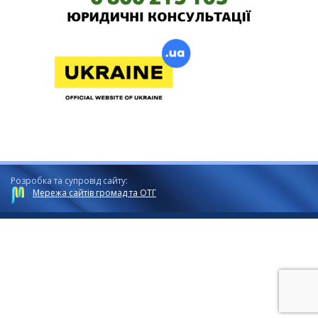
Розробка та супровід сайту:
Мережа сайтів громад та ОТГ