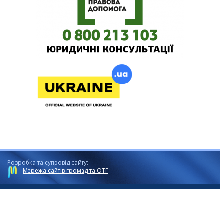
Розробка та супровід сайту:
Мережа сайтів громад та ОТГ