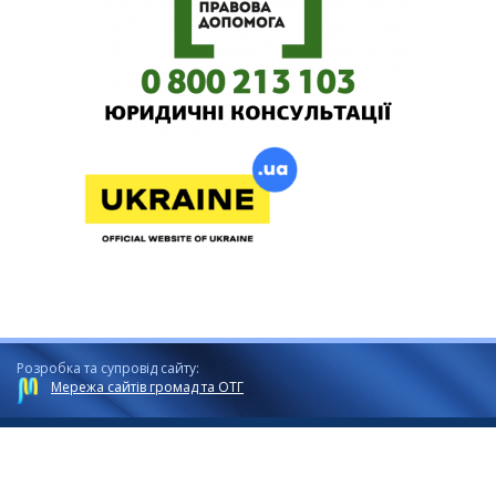
Розробка та супровід сайту:
Мережа сайтів громад та ОТГ