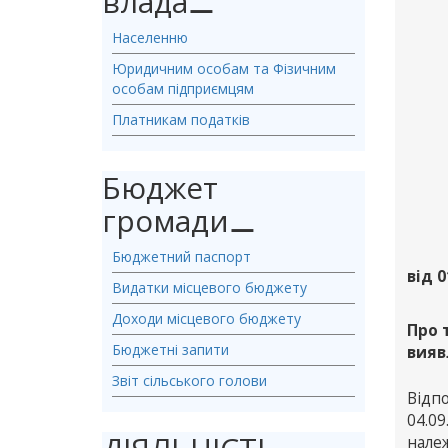
влада
⚊
Населенню
Юридичним особам та Фізичним
особам підприємцям
Платникам податків
Бюджет
громади
⚊
Бюджетний паспорт
від 0
Видатки місцевого бюджету
Доходи місцевого бюджету
Про 
Бюджетні запити
вияв
Звіт сільського голови
Відп
04.0
належ