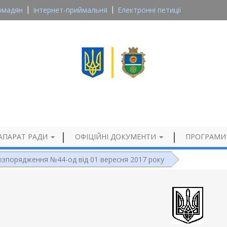
омадян
Інтернет-приймальня
Електронні петиції
Великосеверинівська сільська рада
Кропивницького району, Кіровоградської області
Офіційний сайт
АПАРАТ РАДИ
ОФІЦІЙНІ ДОКУМЕНТИ
ПРОГРАМИ
озпорядження №44-од від 01 вересня 2017 року