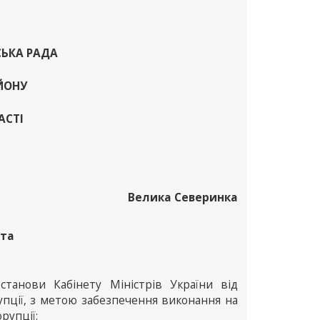
СЬКА РАДА
ЙОНУ
АСТІ
Велика Северинка
 та
останови Кабінету Міністрів України від
упції, з метою забезпечення виконання на
рупції: