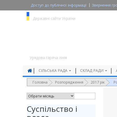
Доступ до публічної інформації
Звернення гр
gov.ua
Державні сайти України
1545
Урядова гаряча лінія
СІЛЬСЬКА РАДА
СКЛАД РАДИ
Головна
Розпорядження
2017 рік
Р
АРХІВ НОВИН
Суспільство і