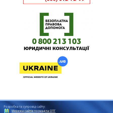
Розробка та супровід сайту:
Мережа сайтів громад та ОТГ