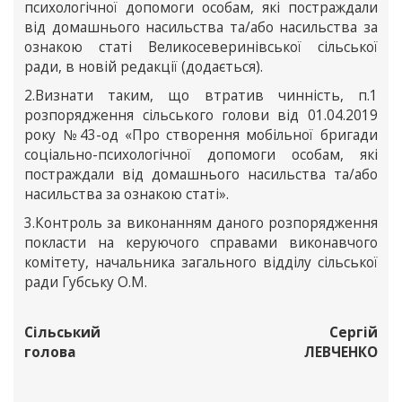
психологічної допомоги особам, які постраждали
від домашнього насильства та/або насильства за
ознакою статі Великосеверинівської сільської
ради, в новій редакції (додається).
2.Визнати таким, що втратив чинність, п.1
розпорядження сільського голови від 01.04.2019
року №43-од «Про створення мобільної бригади
соціально-психологічної допомоги особам, які
постраждали від домашнього насильства та/або
насильства за ознакою статі».
3.Контроль за виконанням даного розпорядження
покласти на керуючого справами виконавчого
комітету, начальника загального відділу сільської
ради Губську О.М.
Сільський
Сергій
голова
ЛЕВЧЕНКО