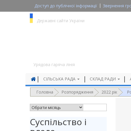
Доступ до публічної інформації
Звернення гр
gov.ua
Державні сайти України
1545
Урядова гаряча лінія
СІЛЬСЬКА РАДА
СКЛАД РАДИ
Головна
Розпорядження
2022 рік
Р
АРХІВ НОВИН
Суспільство і