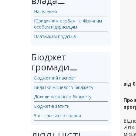
влада
⚊
Населенню
Юридичним особам та Фізичним
особам підприємцям
Платникам податків
Бюджет
громади
⚊
Бюджетний паспорт
від 0
Видатки місцевого бюджету
Доходи місцевого бюджету
Про 
Бюджетні запити
прог
Звіт сільського голови
Відпо
2014
місц