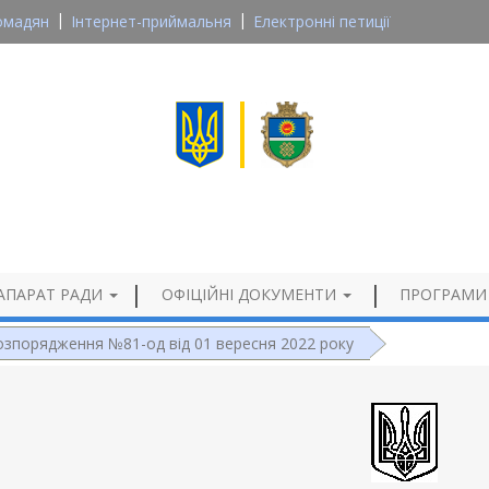
омадян
Інтернет-приймальня
Електронні петиції
Великосеверинівська сільська рада
Кропивницького району, Кіровоградської області
Офіційний сайт
АПАРАТ РАДИ
ОФІЦІЙНІ ДОКУМЕНТИ
ПРОГРАМИ
озпорядження №81-од від 01 вересня 2022 року