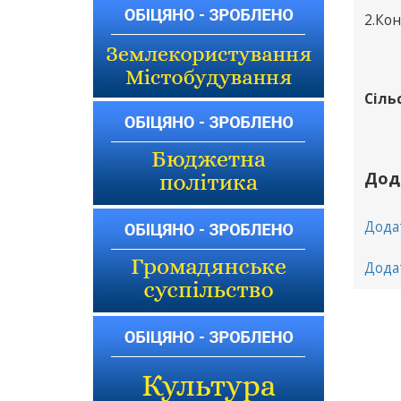
2.Ко
Сіль
Дод
Дода
Дода