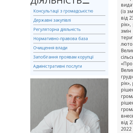
ДІЯЛЬНІСТЬ
⚊
вида
Консультації з громадськістю
(із з
від 2
Державні закупівлі
рік»,
Регуляторна діяльність
змін
тери
Нормативно-правова база
люто
Очищення влади
Велик
Запобігання проявам корупції
сільс
«Про
Адміністративні послуги
Вели
груд
рік»,
ріше
гром
ріше
грома
внес
від 
2022 