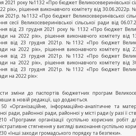
ня 2021 року №1132 «Про бюджет Великосеверинівської сі
22 рік», рішення виконавчого комітету від 30.06.2022р. 
ня 2021р. №1132 «Про бюджет Великосеверинівської сільс
ння сесії Великосеверинівської сільської ради від 06.0
ння від 23 грудня 2021 року № 1132 «Про бюджет Велико
ади на 2022 рік», рішення виконавчого комітету від 
ння від 23 грудня 2021р. №1132 «Про бюджет Великос
ади на 2022 рік», рішення виконавчого комітету від 
ння від 23 грудня 2021р. №1132 «Про бюджет Великос
ади на 2022 рік», рішення виконавчого комітету від 
ння від 23 грудня 2021р. №1132 «Про бюджет Великос
ди на 2022 рік»:
ести зміни до паспортів бюджетних програм Великосев
авши в новій редакції, що додаються.
150 «Організаційне, інформаційно-аналітичне та матер
ної ради, районної ради, районної у місті ради (у разі її ст
210 «Програми організації суспільно корисних робіт 
істративне стягнення у вигляді виконання суспільно кори
30 «Інші заходи громадського порядку та безпеки».