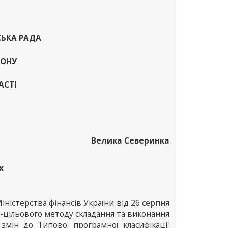
СЬКА РАДА
ЙОНУ
АСТІ
Велика Северинка
х
іністерства фінансів України від 26 серпня
-цільового методу складання та виконання
змін до Типової програмної класифікації