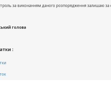
нтроль за виконанням даного розпорядження залишаю за 
ський голова
атки :
тки
ток