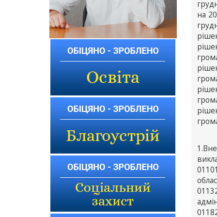
груд
на 20
груд
ріше
ріше
гром
ріше
гром
ріше
гром
ріше
грома
1.Вн
викл
0110
облас
0113
адмін
01182