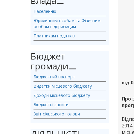
влада
⚊
Населенню
Юридичним особам та Фізичним
особам підприємцям
Платникам податків
Бюджет
громади
⚊
Бюджетний паспорт
від 0
Видатки місцевого бюджету
Доходи місцевого бюджету
Про 
Бюджетні запити
прог
Звіт сільського голови
Відпо
2014
місц