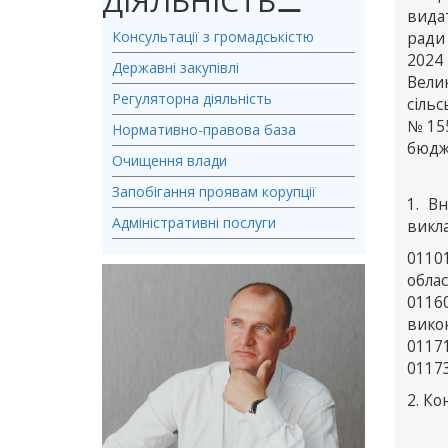
ДІЯЛЬНІСТЬ
⚊
видат
Консультації з громадськістю
ради
2024 
Державні закупівлі
Вели
Регуляторна діяльність
сільс
№155
Нормативно-правова база
бюдж
Очищення влади
Запобігання проявам корупції
1. В
Адміністративні послуги
викла
0110
облас
0116
вико
01171
01173
2. К