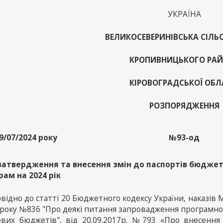
УКРАЇНА
ВЕЛИКОСЕВЕРИНІВСЬКА СІЛЬ
КРОПИВНИЦЬКОГО РА
КІРОВОГРАДСЬКОЇ ОБЛ
РОЗПОРЯДЖЕННЯ
9/07/2024 року
№93-од
затвердження та внесення змін до паспортів бюдже
рам на 2024 рік
відно до статті 20 Бюджетного кодексу України, наказів М
 року №836 "Про деякі питання запровадження програмно
евих бюджетів", від 20.09.2017р. №793 «Про внесення 