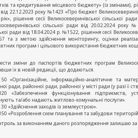
ків та кредитування місцевого бюджету» (із змінами), рі
 від 22.12.2023 року №1423 «Про бюджет Великосеверинів
рік», рішення сесії Великосеверинівської сільської ради
косеверинівської сільської ради від 20.02.2024 року №
ької ради від 18.04.2024 р. №1522, рішення сесії Великосев
7 та з метою здійснення моніторингу, оцінки реаліза
етних програм і цільового використання бюджетних кош
нести зміни до паспортів бюджетних програм Великосев
вши їх в новій редакції, що додаються.
150 «Організаційне, інформаційно-аналітичне та матер
ної ради, районної ради, районної у місті ради (у разі її ст
020 «Забезпечення функціонування підприємств, ус
нують та/або надають житлово-комунальні послуги».
30 «Здійснення заходів із землеустрою».
50 «Розроблення схем планування та забудови територій 
онтроль за виконанням даного розпорядження залишаю за