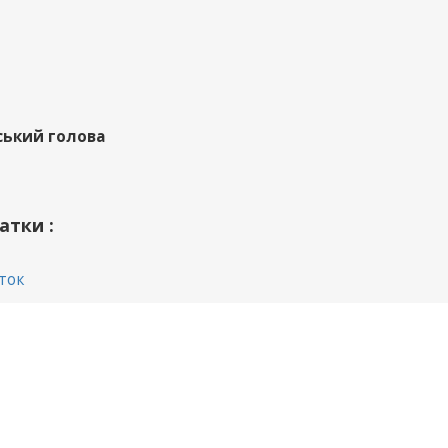
ський голова
атки :
ток