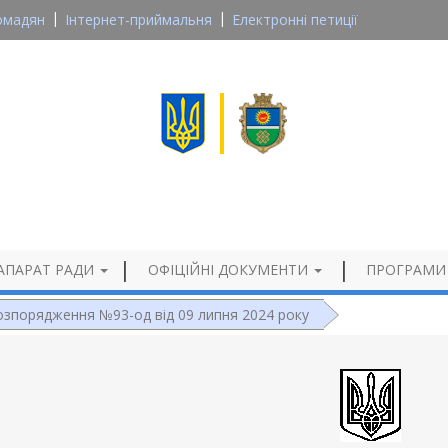
омадян
Інтернет-приймальня
Електронні петиції
Великосеверинівська сільська рада
Кропивницького району, Кіровоградської області
Офіційний сайт
АПАРАТ РАДИ
ОФІЦІЙНІ ДОКУМЕНТИ
ПРОГРАМИ
озпорядження №93-од від 09 липня 2024 року