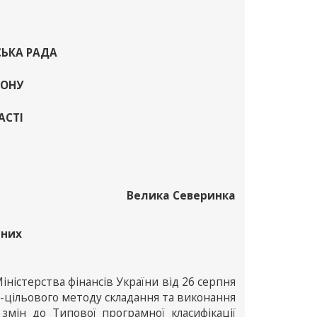
СЬКА РАДА
ЙОНУ
АСТІ
Велика Северинка
тних
іністерства фінансів України від 26 серпня
-цільового методу складання та виконання
змін до Типової програмної класифікації