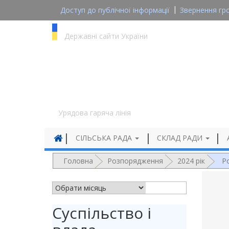
Доступ до публічної інформації
Звернення гр
gov.ua
Державні сайти України
1545
Урядова гаряча лінія
СІЛЬСЬКА РАДА
СКЛАД РАДИ
Головна
Розпорядження
2024 рік
Р
АРХІВ НОВИН
Суспільство і