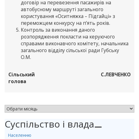
договір на перевезення пасажирів на
автобусному маршруті загального
користування «Оситняжка – Підгайці» з
переможцем конкурсу на п’ять років.
Контроль за виконання даного
розпорядження покласти на керуючого
справами виконавчого комітету, начальника
загального відділу сільської ради Губську
О.М.
Сільський
С.ЛЕВЧЕНКО
голова
АРХІВ НОВИН
Суспільство і влада
⚊
Населенню