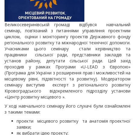
Великосеверинівській громаді відбувся навчальний
семінар, пов’язаний з питаннями управління проектним
циклом, оцінки і моніторингу проектів Державного фонду
регіонального розвитку та міжнародної технічної допомоги.
Учасниками цього семінару стали керівництво та
працівники сільської ради, представники закладів та
установ району, депутати сільської ради. Цей захід
проходив у рамках Програми «U-LEAD з Європою»
(Програма для України з розширення прав і можливостей на
місцевому рівні, підзвітності та розвитку). Модератором
семінару виступив експерт з регіонального розвитку
Кіровоградського відокремленого підрозділу установи
«Центр розвитку місцевого ».
У ході навчального семінару його слухачі були ознайомлені
з такими темами:
проекти місцевого розвитку та анатомія проектної
заявки;
як вибрати ідею проекту;